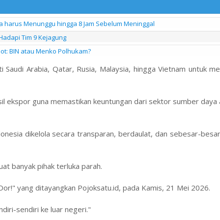
nya harus Menunggu hingga 8 Jam Sebelum Meninggal
 Hadapi Tim 9 Kejagung
pot: BIN atau Menko Polhukam?
i Saudi Arabia, Qatar, Rusia, Malaysia, hingga Vietnam untuk 
sil ekspor guna memastikan keuntungan dari sektor sumber daya 
esia dikelola secara transparan, berdaulat, dan sebesar-besar
at banyak pihak terluka parah.
 Dor!" yang ditayangkan Pojoksatu.id, pada Kamis, 21 Mei 2026.
iri-sendiri ke luar negeri."