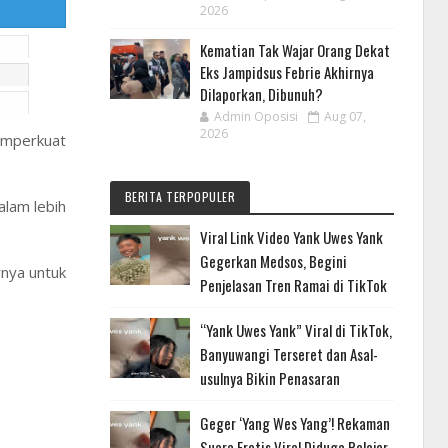
2026
Kematian Tak Wajar Orang Dekat
Eks Jampidsus Febrie Akhirnya
Dilaporkan, Dibunuh?
Admin Oposisi
Aug 07,
2026
memperkuat
BERITA TERPOPULER
alam lebih
Viral Link Video Yank Uwes Yank
Gegerkan Medsos, Begini
nya untuk
Penjelasan Tren Ramai di TikTok
“Yank Uwes Yank” Viral di TikTok,
Banyuwangi Terseret dan Asal-
usulnya Bikin Penasaran
Geger ‘Yang Wes Yang’! Rekaman
Suara Erotis Viral Diduga Pelajar