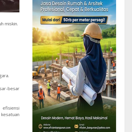
h miskin.
gara.
esar-besar
efisiensi
 kesatuan