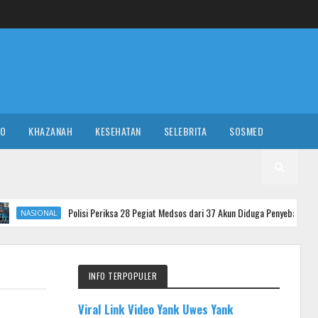
RO
KHAZANAH
KESEHATAN
SELEBRITA
SOSMED
Polisi Periksa 28 Pegiat Medsos dari 37 Akun Diduga Penyebar Hoaks Agustus, 9 D
INFO TERPOPULER
Viral Link Video Yank Uwes Yank