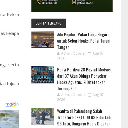
ta Kelola
BERITA TERBARU
ak kelapa
Ada Pejabat Pakai Uang Negara
untuk Sebar Hoaks, Polisi Turun
Tangan
Admin Oposisi
Aug 07,
2026
ng, serta
Polisi Periksa 28 Pegiat Medsos
dari 37 Akun Diduga Penyebar
Hoaks Agustus, 9 Ditetapkan
dan tujuan
Tersangka!
Admin Oposisi
Aug 07,
2026
Wanita di Palembang Salah
Transfer Paket COD 93 Ribu Jadi
93 Juta, Uangnya Habis Dipakai