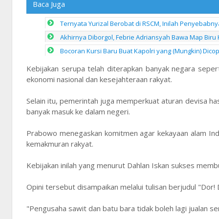
Baca Juga
Ternyata Yurizal Berobat di RSCM, Inilah Penyebab
Akhirnya Diborgol, Febrie Adriansyah Bawa Map Biru
Bocoran Kursi Baru Buat Kapolri yang (Mungkin) Dico
Kebijakan serupa telah diterapkan banyak negara sepert
ekonomi nasional dan kesejahteraan rakyat.
Selain itu, pemerintah juga memperkuat aturan devisa ha
banyak masuk ke dalam negeri.
Prabowo menegaskan komitmen agar kekayaan alam Indon
kemakmuran rakyat.
Kebijakan inilah yang menurut Dahlan Iskan sukses membu
Opini tersebut disampaikan melalui tulisan berjudul "Dor!
"Pengusaha sawit dan batu bara tidak boleh lagi jualan send