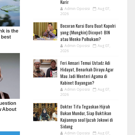
Kurir
Admin Oposisi
Aug 07,
2026
Bocoran Kursi Baru Buat Kapolri
yang (Mungkin) Dicopot: BIN
atau Menko Polhukam?
Admin Oposisi
Aug 07,
2026
Feri Amsari Temui Ustadz Adi
Hidayat, Benarkah Dirayu Agar
Mau Jadi Menteri Agama di
Kabinet Bayangan?
Admin Oposisi
Aug 07,
2026
Dokter Tifa Tegaskan Hijrah
Bukan Mundur, Siap Buktikan
Kajiannya soal Ijazah Jokowi di
Sidang
Admin Oposisi
Aug 07,