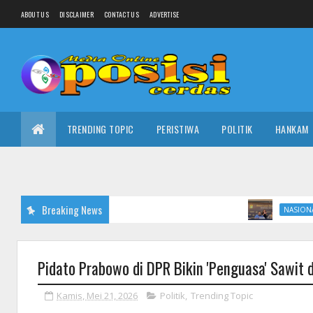
ABOUT US
DISCLAIMER
CONTACT US
ADVERTISE
TRENDING TOPIC
PERISTIWA
POLITIK
HANKAM
Breaking News
Ada Pejaba
NASIONAL
Pidato Prabowo di DPR Bikin 'Penguasa' Sawit d
Kamis, Mei 21, 2026
Politik
,
Trending Topic