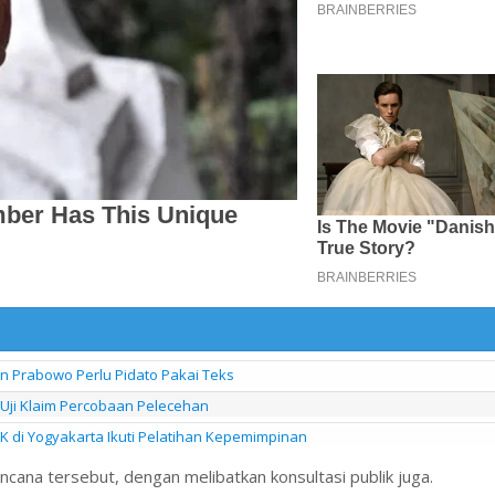
en Prabowo Perlu Pidato Pakai Teks
 Uji Klaim Percobaan Pelecehan
di Yogyakarta Ikuti Pelatihan Kepemimpinan
na tersebut, dengan melibatkan konsultasi publik juga.