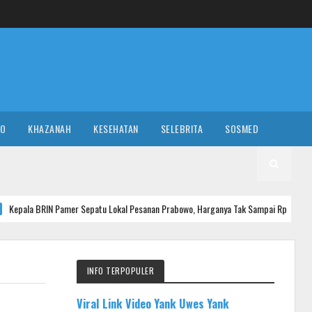
RO
KHAZANAH
KESEHATAN
SELEBRITA
SOSMED
er Sepatu Lokal Pesanan Prabowo, Harganya Tak Sampai Rp 80 Ribu
N
INFO TERPOPULER
Viral Link Video Yank Uwes Yank