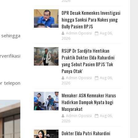
2026
DPR Desak Kemenkes Investigasi
hingga Sanksi Para Nakes yang
Bully Pasien BPJS
Admin Oposisi
Aug 06,
 sehingga
2026
RSUP Dr Sardjito Hentikan
verifikasi
Praktik Dokter Elda Rahardini
yang Sebut Pasien BPJS 'Tak
Punya Otak'
Admin Oposisi
Aug 06,
r telepon
2026
Menaker: ASN Kemnaker Harus
Hadirkan Dampak Nyata bagi
Masyarakat
Admin Oposisi
Aug 06,
2026
Dokter Elda Putri Rahardini