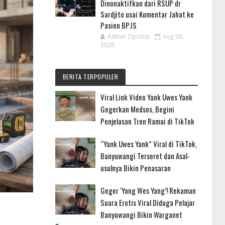
Dinonaktifkan dari RSUP dr
Sardjito usai Komentar Jahat ke
Pasien BPJS
Admin Oposisi
Aug 06,
2026
BERITA TERPOPULER
Viral Link Video Yank Uwes Yank
Gegerkan Medsos, Begini
Penjelasan Tren Ramai di TikTok
“Yank Uwes Yank” Viral di TikTok,
Banyuwangi Terseret dan Asal-
usulnya Bikin Penasaran
Geger ‘Yang Wes Yang’! Rekaman
Suara Erotis Viral Diduga Pelajar
Banyuwangi Bikin Warganet