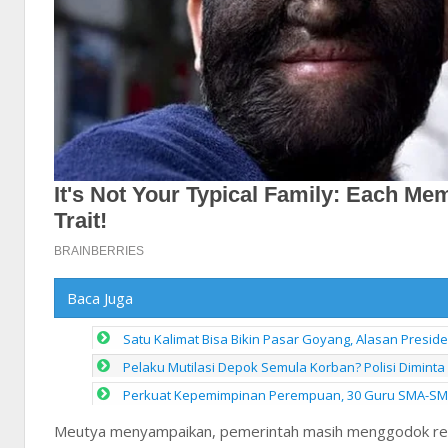
Baca Juga
Satu Kalimat Bisa Bikin Pasar Goyang, Alasan Presid
Pelaku Mutilasi Depok Semula Korban? Polisi Diminta
Perkuat Kepemimpinan Perempuan, 30 Guru SMA-SMK 
Meutya menyampaikan, pemerintah masih menggodok renca