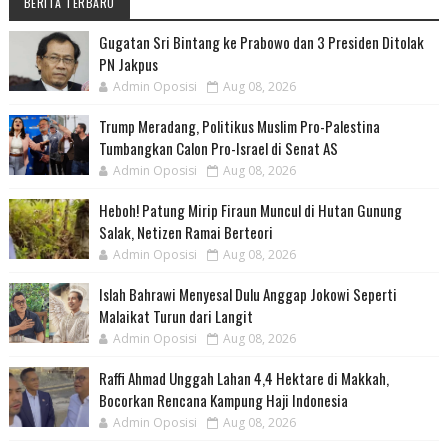
BERITA TERBARU
Gugatan Sri Bintang ke Prabowo dan 3 Presiden Ditolak
PN Jakpus
Admin Oposisi
Aug 08, 2026
Trump Meradang, Politikus Muslim Pro-Palestina
Tumbangkan Calon Pro-Israel di Senat AS
Admin Oposisi
Aug 08, 2026
Heboh! Patung Mirip Firaun Muncul di Hutan Gunung
Salak, Netizen Ramai Berteori
Admin Oposisi
Aug 08, 2026
Islah Bahrawi Menyesal Dulu Anggap Jokowi Seperti
Malaikat Turun dari Langit
Admin Oposisi
Aug 08, 2026
Raffi Ahmad Unggah Lahan 4,4 Hektare di Makkah,
Bocorkan Rencana Kampung Haji Indonesia
Admin Oposisi
Aug 08, 2026