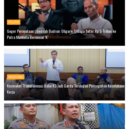
POLITIK
Geger Pernyataan Ubedilah Badrun: Oligarki Diduga Setor Rp 5 Triliun ke
Putra Mahkota Berinisial ‘K’
NASIONAL
Kemnaker Transformasi Balai K3 Jadi Garda Terdepan Pencegahan Kecelakaan
Kerja