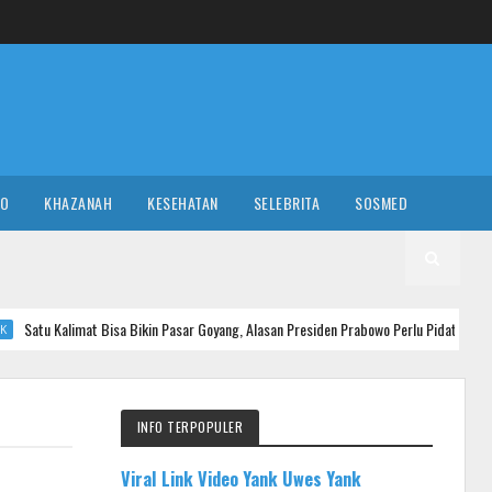
RO
KHAZANAH
KESEHATAN
SELEBRITA
SOSMED
 Bisa Bikin Pasar Goyang, Alasan Presiden Prabowo Perlu Pidato Pakai Teks
INFO TERPOPULER
Viral Link Video Yank Uwes Yank