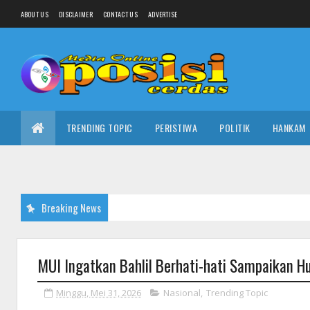
ABOUT US
DISCLAIMER
CONTACT US
ADVERTISE
TRENDING TOPIC
PERISTIWA
POLITIK
HANKAM
Breaking News
MUI Ingatkan Bahlil Berhati-hati Sampaikan 
Minggu, Mei 31, 2026
Nasional
,
Trending Topic