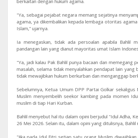
berkaitan dengan hukum agama.
"Ya, sebagai pejabat negara memang sejatinya menyamp
agama, ya dikembalikan kepada lembaga otoritas agama 
Islam,” ujarnya.
Ia menegaskan, tidak ada persoalan apabila Bahlil 
pandangan lain yang dianut mayoritas umat Islam Indones
"Ya, jadi kalau Pak Bahlil punya bacaan dan memegang pe
masalah, selama tidak menyalahkan pendapat lain yan
tidak mewajibkan hukum berkurban dan menganggap berk
Sebelumnya, Ketua Umum DPP Partai Golkar sekaligus M
Muslim menyembelih seekor kambing pada momen Idulad
muslim di tiap Hari Kurban.
Bahlil menyebut hal itu dalam opini berjudul "Idul Adha,
26 Mei 2026. Selain itu, dalam opini yang ditulisnya, Bahli
"Jika pada Idul Fitri setiap satu orang Muslim diwaji