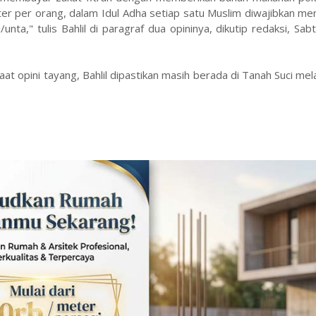
liter per orang, dalam Idul Adha setiap satu Muslim diwajibkan m
nta," tulis Bahlil di paragraf dua opininya, dikutip redaksi, Sab
Saat opini tayang, Bahlil dipastikan masih berada di Tanah Suci me