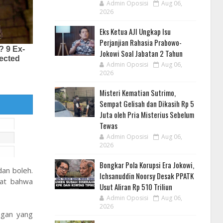
Admin Oposisi
Aug 06,
2026
Eks Ketua AJI Ungkap Isu
Perjanjian Rahasia Prabowo-
Jokowi Soal Jabatan 2 Tahun
Admin Oposisi
Aug 06,
2026
Misteri Kematian Sutrimo,
Sempat Gelisah dan Dikasih Rp 5
Juta oleh Pria Misterius Sebelum
Tewas
Admin Oposisi
Aug 06,
2026
Bongkar Pola Korupsi Era Jokowi,
dan boleh.
Ichsanuddin Noorsy Desak PPATK
pat bahwa
Usut Aliran Rp 510 Triliun
Admin Oposisi
Aug 06,
2026
ngan yang