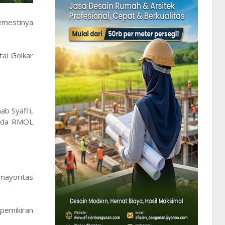
emestinya
ai Golkar
b Syafi'i,
pada RMOL
mayoritas
pemikiran