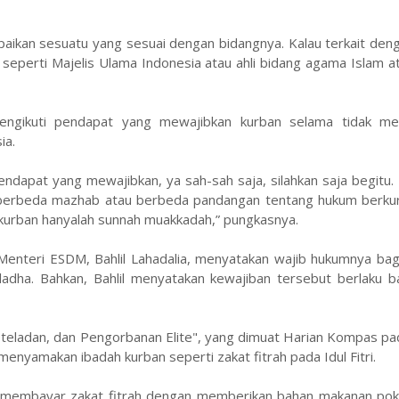
aikan sesuatu yang sesuai dengan bidangnya. Kalau terkait den
seperti Majelis Ulama Indonesia atau ahli bidang agama Islam 
mengikuti pendapat yang mewajibkan kurban selama tidak me
ia.
ndapat yang mewajibkan, ya sah-sah saja, silahkan saja begitu.
g berbeda mazhab atau berbeda pandangan tentang hukum berku
urban hanyalah sunnah muakkadah,” pungkasnya.
enteri ESDM, Bahlil Lahadalia, menyatakan wajib hukumnya bag
ha. Bahkan, Bahlil menyatakan kewajiban tersebut berlaku ba
 Keteladan, dan Pengorbanan Elite", yang dimuat Harian Kompas pa
l menyamakan ibadah kurban seperti zakat fitrah pada Idul Fitri.
bkan membayar zakat fitrah dengan memberikan bahan makanan po