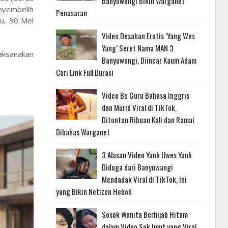
Banyuwangi Bikin Warganet
enyembelih
Penasaran
tu, 30 Mei
Video Desahan Erotis ‘Yang Wes
Yang’ Seret Nama MAN 3
laksanakan
Banyuwangi, Diincar Kaum Adam
Cari Link Full Durasi
Video Bu Guru Bahasa Inggris
dan Murid Viral di TikTok,
Ditonton Ribuan Kali dan Ramai
Dibahas Warganet
3 Alasan Video Yank Uwes Yank
Diduga dari Banyuwangi
Mendadak Viral di TikTok, Ini
yang Bikin Netizen Heboh
Sosok Wanita Berhijab Hitam
dalam Video Sok Imut yang Viral