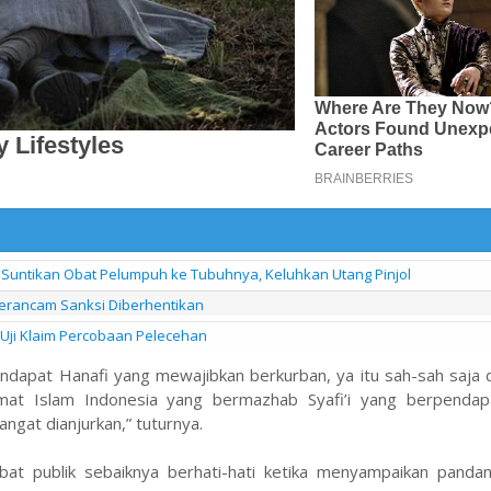
 Suntikan Obat Pelumpuh ke Tubuhnya, Keluhkan Utang Pinjol
 Terancam Sanksi Diberhentikan
 Uji Klaim Percobaan Pelecehan
endapat Hanafi yang mewajibkan berkurban, ya itu sah-sah saja 
mat Islam Indonesia yang bermazhab Syafi’i yang berpenda
gat dianjurkan,” tuturnya.
at publik sebaiknya berhati-hati ketika menyampaikan panda