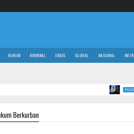
HUKUM
KRIMINAL
EKBIS
GLOBAL
NASIONAL
MET
Satu Kalimat
POLITIK
Hukum Berkurban