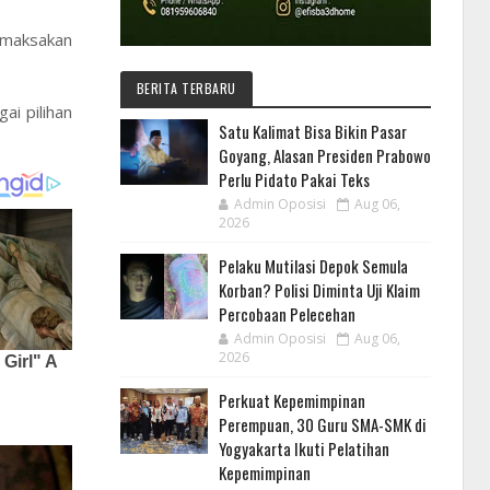
memaksakan
BERITA TERBARU
ai pilihan
Satu Kalimat Bisa Bikin Pasar
Goyang, Alasan Presiden Prabowo
Perlu Pidato Pakai Teks
Admin Oposisi
Aug 06,
2026
Pelaku Mutilasi Depok Semula
Korban? Polisi Diminta Uji Klaim
Percobaan Pelecehan
Admin Oposisi
Aug 06,
2026
Perkuat Kepemimpinan
Perempuan, 30 Guru SMA-SMK di
Yogyakarta Ikuti Pelatihan
Kepemimpinan