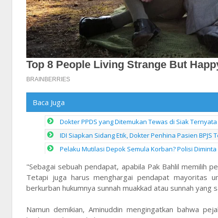
Baca Juga
Dokter PPDS yang Ditemukan Tewas di Siak Ternyata
IDI Siapkan Sidang Etik, Dokter Penhina Pasien BPJS
Pelaku Mutilasi Depok Semula Korban? Polisi Diminta
"Sebagai sebuah pendapat, apabila Pak Bahlil memilih p
Tetapi juga harus menghargai pendapat mayoritas u
berkurban hukumnya sunnah muakkad atau sunnah yang san
Namun demikian, Aminuddin mengingatkan bahwa pejab