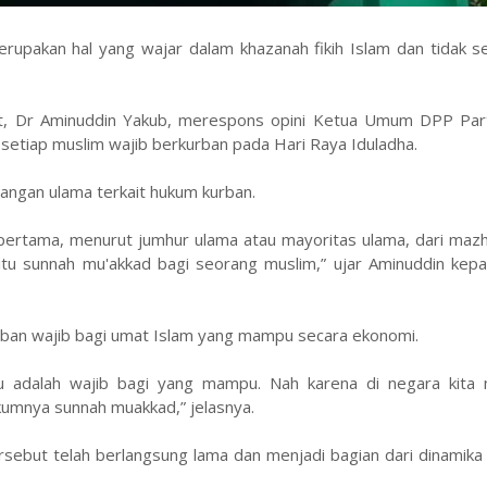
pakan hal yang wajar dalam khazanah fikih Islam dan tidak s
sat, Dr Aminuddin Yakub, merespons opini Ketua Umum DPP Part
 setiap muslim wajib berkurban pada Hari Raya Iduladha.
angan ulama terkait hukum kurban.
pertama, menurut jumhur ulama atau mayoritas ulama, dari mazha
itu sunnah mu'akkad bagi seorang muslim,” ujar Aminuddin ke
rban wajib bagi umat Islam yang mampu secara ekonomi.
 adalah wajib bagi yang mampu. Nah karena di negara kita 
ukumnya sunnah muakkad,” jelasnya.
but telah berlangsung lama dan menjadi bagian dari dinamika 