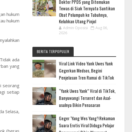
Dokter PPDS yang Ditemukan
Tewas di Siak Ternyata Suntikan
gan hukum
Obat Pelumpuh ke Tubuhnya,
atau hukum
Keluhkan Utang Pinjol
Admin Oposisi
Aug 06,
2026
nyalahkan
BERITA TERPOPULER
 Tidak ada
Viral Link Video Yank Uwes Yank
rban yang
Gegerkan Medsos, Begini
Penjelasan Tren Ramai di TikTok
i seorang
“Yank Uwes Yank” Viral di TikTok,
gi setiap
Banyuwangi Terseret dan Asal-
usulnya Bikin Penasaran
da Selasa,
Geger ‘Yang Wes Yang’! Rekaman
Suara Erotis Viral Diduga Pelajar
kok (beras