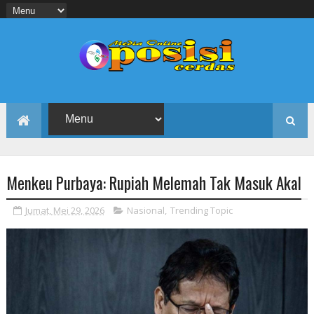
Menkeu Purbaya: Rupiah Melemah Tak Masuk Akal
Jumat, Mei 29, 2026
Nasional
,
Trending Topic