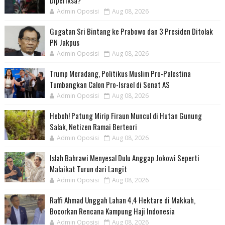
Diperiksa?
Admin Oposisi
Aug 08, 2026
Gugatan Sri Bintang ke Prabowo dan 3 Presiden Ditolak
PN Jakpus
Admin Oposisi
Aug 08, 2026
Trump Meradang, Politikus Muslim Pro-Palestina
Tumbangkan Calon Pro-Israel di Senat AS
Admin Oposisi
Aug 08, 2026
Heboh! Patung Mirip Firaun Muncul di Hutan Gunung
Salak, Netizen Ramai Berteori
Admin Oposisi
Aug 08, 2026
Islah Bahrawi Menyesal Dulu Anggap Jokowi Seperti
Malaikat Turun dari Langit
Admin Oposisi
Aug 08, 2026
Raffi Ahmad Unggah Lahan 4,4 Hektare di Makkah,
Bocorkan Rencana Kampung Haji Indonesia
Admin Oposisi
Aug 08, 2026