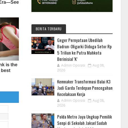
BERITA TERBARU
Geger Pernyataan Ubedilah
Badrun: Oligarki Diduga Setor Rp
5 Triliun ke Putra Mahkota
Berinisial ‘K’
Admin Oposisi
Aug 08,
2026
Kemnaker Transformasi Balai K3
Jadi Garda Terdepan Pencegahan
Kecelakaan Kerja
Admin Oposisi
Aug 08,
2026
Polda Metro Jaya Ungkap Pemilik
Senpi di Sekolah Jaksel Sudah