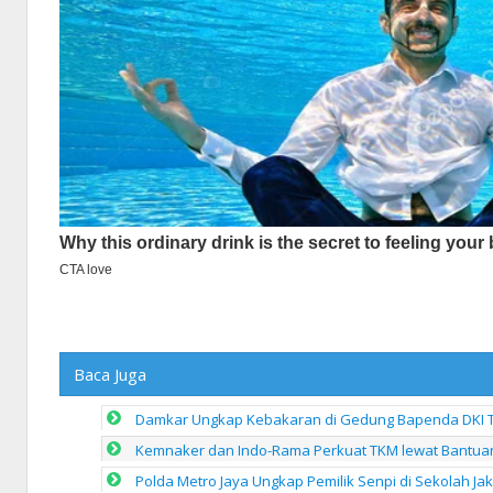
Baca Juga
Damkar Ungkap Kebakaran di Gedung Bapenda DKI Ter
Kemnaker dan Indo-Rama Perkuat TKM lewat Bantua
Polda Metro Jaya Ungkap Pemilik Senpi di Sekolah Ja