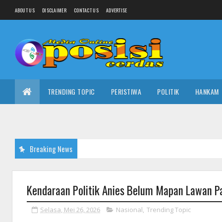
ABOUT US
DISCLAIMER
CONTACT US
ADVERTISE
TRENDING TOPIC
PERISTIWA
POLITIK
HANKAM
Breaking News
Kendaraan Politik Anies Belum Mapan Lawan Pa
Selasa, Mei 26, 2026
Nasional
,
Trending Topic