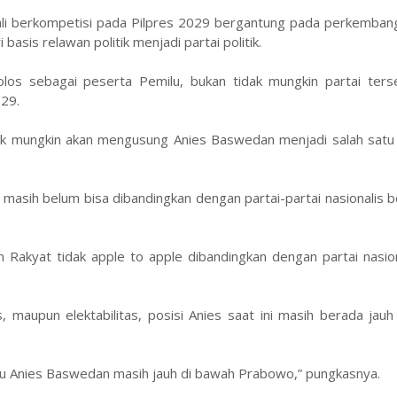
ali berkompetisi pada Pilpres 2029 bergantung pada perkembang
asis relawan politik menjadi partai politik.
lolos sebagai peserta Pemilu, bukan tidak mungkin partai ters
029.
tidak mungkin akan mengusung Anies Baswedan menjadi salah satu
t masih belum bisa dibandingkan dengan partai-partai nasionalis 
n Rakyat tidak apple to apple dibandingkan dengan partai nasio
as, maupun elektabilitas, posisi Anies saat ini masih berada jau
 tentu Anies Baswedan masih jauh di bawah Prabowo,” pungkasnya.