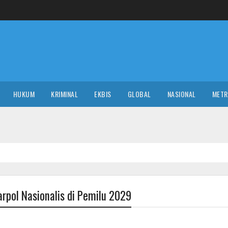
HUKUM
KRIMINAL
EKBIS
GLOBAL
NASIONAL
MET
rpol Nasionalis di Pemilu 2029