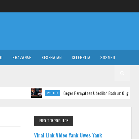
RO
KHAZANAH
KESEHATAN
SELEBRITA
SOSMED
Geger Pernyataan Ubedilah Badrun: Oligarki Diduga Setor Rp 5 Tri
POLITIK
INFO TERPOPULER
Viral Link Video Yank Uwes Yank