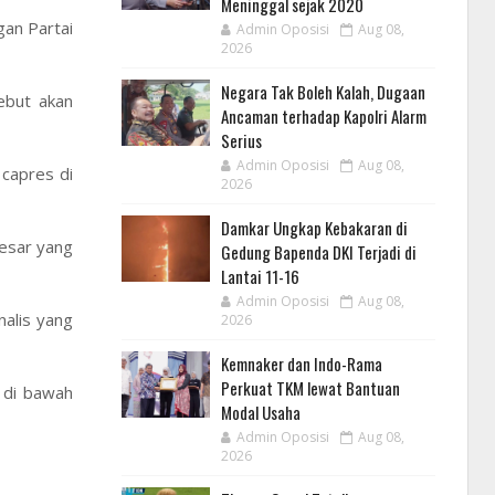
Meninggal sejak 2020
an Partai
Admin Oposisi
Aug 08,
2026
Negara Tak Boleh Kalah, Dugaan
ebut akan
Ancaman terhadap Kapolri Alarm
Serius
Admin Oposisi
Aug 08,
 capres di
2026
Damkar Ungkap Kebakaran di
besar yang
Gedung Bapenda DKI Terjadi di
Lantai 11-16
Admin Oposisi
Aug 08,
nalis yang
2026
Kemnaker dan Indo-Rama
Perkuat TKM lewat Bantuan
h di bawah
Modal Usaha
Admin Oposisi
Aug 08,
2026