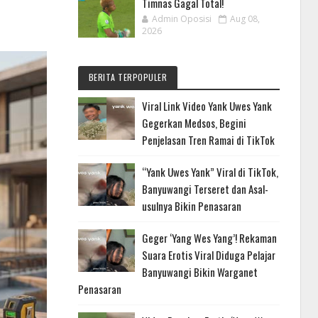
Timnas Gagal Total!
Admin Oposisi
Aug 08,
2026
BERITA TERPOPULER
Viral Link Video Yank Uwes Yank
Gegerkan Medsos, Begini
Penjelasan Tren Ramai di TikTok
“Yank Uwes Yank” Viral di TikTok,
Banyuwangi Terseret dan Asal-
usulnya Bikin Penasaran
Geger ‘Yang Wes Yang’! Rekaman
Suara Erotis Viral Diduga Pelajar
Banyuwangi Bikin Warganet
Penasaran