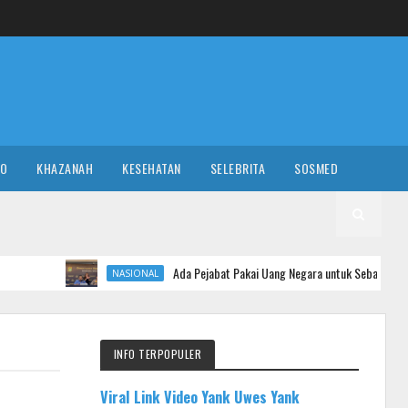
RO
KHAZANAH
KESEHATAN
SELEBRITA
SOSMED
Ada Pejabat Pakai Uang Negara untuk Sebar Hoaks, Polisi Turun Tanga
NASIONAL
INFO TERPOPULER
Viral Link Video Yank Uwes Yank