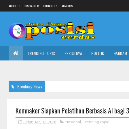
ABOUT US
DISCLAIMER
CONTACT US
ADVERTISE
TRENDING TOPIC
PERISTIWA
POLITIK
HANKAM
Breaking News
Kemnaker Siapkan Pelatihan Berbasis AI bagi 
Senin, Mei 18, 2026
Nasional
,
Trending Topic