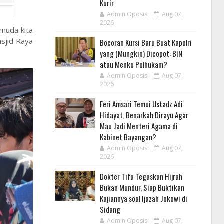
Kurir
Admin Oposisi
Aug 07,
2026
 muda kita
asjid Raya
Bocoran Kursi Baru Buat Kapolri
yang (Mungkin) Dicopot: BIN
atau Menko Polhukam?
Admin Oposisi
Aug 07,
2026
Feri Amsari Temui Ustadz Adi
Hidayat, Benarkah Dirayu Agar
Mau Jadi Menteri Agama di
Kabinet Bayangan?
Admin Oposisi
Aug 07,
2026
Dokter Tifa Tegaskan Hijrah
Bukan Mundur, Siap Buktikan
Kajiannya soal Ijazah Jokowi di
Sidang
Admin Oposisi
Aug 07,