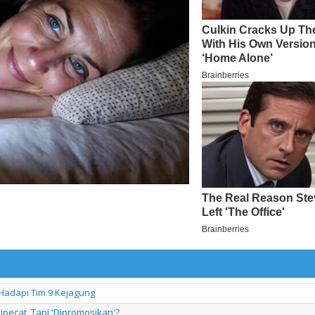
 Hadapi Tim 9 Kejagung
ipecat, Tapi 'Dipromosikan'?