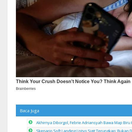
Baca Juga
Akhirnya Diborgol, Febrie Adriansyah Bawa Map Biru
Skenario Soft Landing Listyo Sigit Terungkap: Bukan D