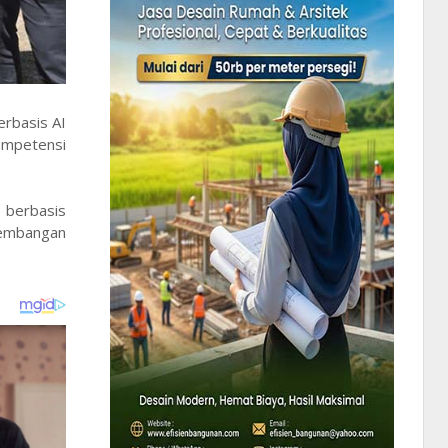
rbasis AI
ompetensi
 berbasis
gembangan