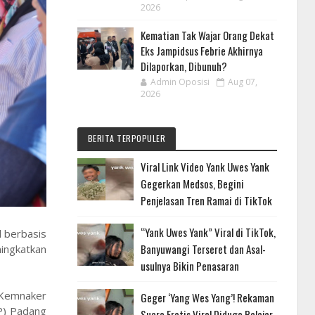
2026
Kematian Tak Wajar Orang Dekat
Eks Jampidsus Febrie Akhirnya
Dilaporkan, Dibunuh?
Admin Oposisi
Aug 07,
2026
BERITA TERPOPULER
Viral Link Video Yank Uwes Yank
Gegerkan Medsos, Begini
Penjelasan Tren Ramai di TikTok
“Yank Uwes Yank” Viral di TikTok,
l berbasis
Banyuwangi Terseret dan Asal-
ningkatkan
usulnya Bikin Penasaran
 Kemnaker
Geger ‘Yang Wes Yang’! Rekaman
P) Padang
Suara Erotis Viral Diduga Pelajar