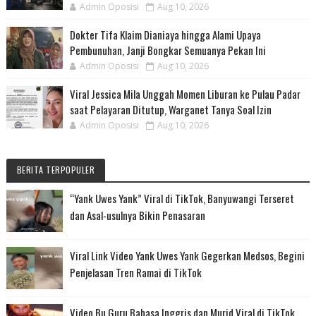
Admin Oposisi
Aug 10, 2026
Dokter Tifa Klaim Dianiaya hingga Alami Upaya
Pembunuhan, Janji Bongkar Semuanya Pekan Ini
Admin Oposisi
Aug 10, 2026
Viral Jessica Mila Unggah Momen Liburan ke Pulau Padar
saat Pelayaran Ditutup, Warganet Tanya Soal Izin
Admin Oposisi
Aug 10, 2026
BERITA TERPOPULER
“Yank Uwes Yank” Viral di TikTok, Banyuwangi Terseret
dan Asal-usulnya Bikin Penasaran
Viral Link Video Yank Uwes Yank Gegerkan Medsos, Begini
Penjelasan Tren Ramai di TikTok
Video Bu Guru Bahasa Inggris dan Murid Viral di TikTok,