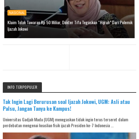
NASIONAL
Klaim Tolak Tawaran Rp 50 Miliar, Dokter Tifa Tegaskan “Hijrah” Dari Polemik
Ijazah Jokowi
INFO TERPOPULER
Tak Ingin Lagi Berurusan soal Ijazah Jokowi, UGM: Asli atau
Palsu, Jangan Tanya ke Kampus!
Universitas Gadjah Mada (UGM) menegaskan tidak ingin terus terseret dalam
perdebatan mengenai keaslian fisik ijazah Presiden ke-7 Indonesia ...