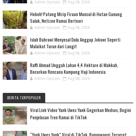
Admin Oposisi
Aug 08, 2026
Heboh! Patung Mirip Firaun Muncul di Hutan Gunung
Salak, Netizen Ramai Berteori
Admin Oposisi
Aug 08, 2026
Islah Bahrawi Menyesal Dulu Anggap Jokowi Seperti
Malaikat Turun dari Langit
Admin Oposisi
Aug 08, 2026
Raffi Ahmad Unggah Lahan 4,4 Hektare di Makkah,
Bocorkan Rencana Kampung Haji Indonesia
Admin Oposisi
Aug 08, 2026
BERITA TERPOPULER
Viral Link Video Yank Uwes Yank Gegerkan Medsos, Begini
Penjelasan Tren Ramai di TikTok
“Yank Uwes Yank” Viral di TikTok, Banyuwangi Terseret