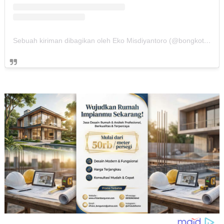
Sebuah kiriman dibagikan oleh Eko Misdiyantoro (@bongkotan_pring)