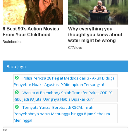
Baca Juga
Polisi Periksa 28 Pegiat Medsos dari 37 Akun Diduga
Penyebar Hoaks Agustus, 9 Ditetapkan Tersangka!
Wanita di Palembang Salah Transfer Paket COD 93
Ribu Jadi 93 Juta, Uangnya Habis Dipakai Kurir
Ternyata Yurizal Berobat di RSCM, Inilah
Penyebabnya harus Menunggu hingga 8 Jam Sebelum
Meninggal