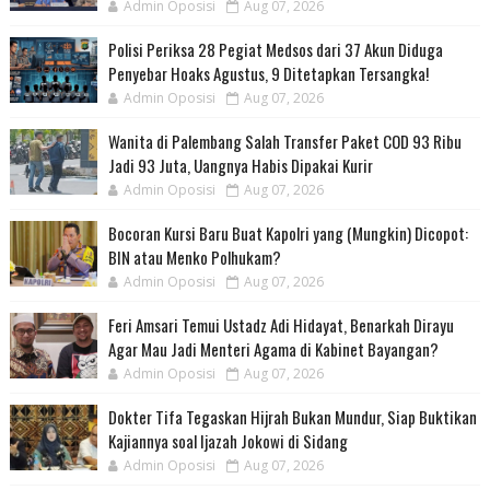
Admin Oposisi
Aug 07, 2026
Polisi Periksa 28 Pegiat Medsos dari 37 Akun Diduga
Penyebar Hoaks Agustus, 9 Ditetapkan Tersangka!
Admin Oposisi
Aug 07, 2026
Wanita di Palembang Salah Transfer Paket COD 93 Ribu
Jadi 93 Juta, Uangnya Habis Dipakai Kurir
Admin Oposisi
Aug 07, 2026
Bocoran Kursi Baru Buat Kapolri yang (Mungkin) Dicopot:
BIN atau Menko Polhukam?
Admin Oposisi
Aug 07, 2026
Feri Amsari Temui Ustadz Adi Hidayat, Benarkah Dirayu
Agar Mau Jadi Menteri Agama di Kabinet Bayangan?
Admin Oposisi
Aug 07, 2026
Dokter Tifa Tegaskan Hijrah Bukan Mundur, Siap Buktikan
Kajiannya soal Ijazah Jokowi di Sidang
Admin Oposisi
Aug 07, 2026