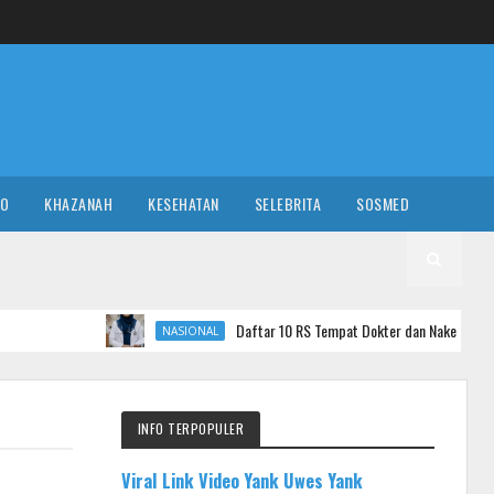
RO
KHAZANAH
KESEHATAN
SELEBRITA
SOSMED
Daftar 10 RS Tempat Dokter dan Nakes yang Komentar Sadis ke
NASIONAL
INFO TERPOPULER
Viral Link Video Yank Uwes Yank