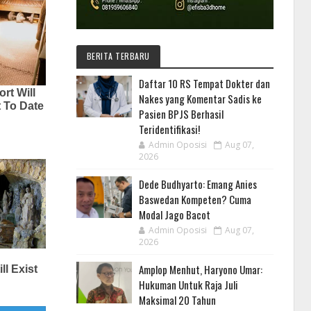
BERITA TERBARU
Daftar 10 RS Tempat Dokter dan
Nakes yang Komentar Sadis ke
Pasien BPJS Berhasil
Teridentifikasi!
Admin Oposisi
Aug 07,
2026
Dede Budhyarto: Emang Anies
Baswedan Kompeten? Cuma
Modal Jago Bacot
Admin Oposisi
Aug 07,
2026
Amplop Menhut, Haryono Umar:
Hukuman Untuk Raja Juli
Maksimal 20 Tahun