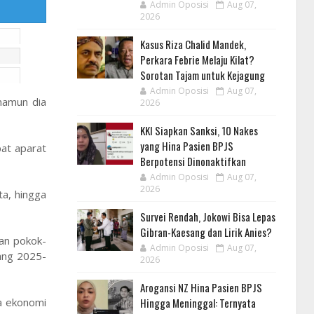
Admin Oposisi
Aug 07,
2026
Kasus Riza Chalid Mandek,
Perkara Febrie Melaju Kilat?
Sorotan Tajam untuk Kejagung
Admin Oposisi
Aug 07,
namun dia
2026
KKI Siapkan Sanksi, 10 Nakes
yang Hina Pasien BPJS
pat aparat
Berpotensi Dinonaktifkan
Admin Oposisi
Aug 07,
2026
a, hingga
Survei Rendah, Jokowi Bisa Lepas
Gibran-Kaesang dan Lirik Anies?
an pokok-
Admin Oposisi
Aug 07,
ang 2025-
2026
Arogansi NZ Hina Pasien BPJS
a ekonomi
Hingga Meninggal: Ternyata