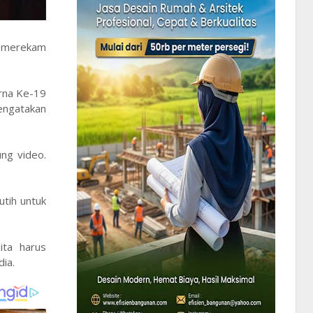
t merekam
rna Ke-19
engatakan
ng video.
tih untuk
ita harus
ia.