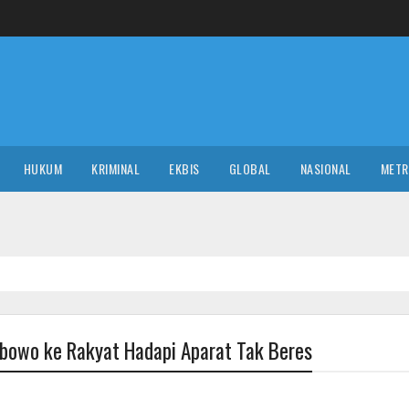
HUKUM
KRIMINAL
EKBIS
GLOBAL
NASIONAL
MET
abowo ke Rakyat Hadapi Aparat Tak Beres