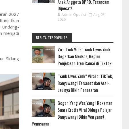
Anak Anggota DPRD, Terancam
Dipecat!
aran 2027
Admin Oposisi
Aug 07,
2026
ilanjutkan
as Undang-
n menjadi
BERITA TERPOPULER
Viral Link Video Yank Uwes Yank
Gegerkan Medsos, Begini
un Sidang
Penjelasan Tren Ramai di TikTok
“Yank Uwes Yank” Viral di TikTok,
Banyuwangi Terseret dan Asal-
usulnya Bikin Penasaran
Geger ‘Yang Wes Yang’! Rekaman
Suara Erotis Viral Diduga Pelajar
Banyuwangi Bikin Warganet
Penasaran