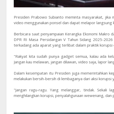
Presiden Prabowo Subianto meminta masyarakat, jika 
video menggunakan ponsel dan dapat melapor langsung k
Berbicara saat penyampaian Kerangka Ekonomi Makro da
DPR RI Masa Persidangan V Tahun Sidang 2025-2026 d
terkadang ada aparat yang terlibat dalam praktik korupsi 
"Rakyat kita sudah punya gadget semua, kalau ada kela
Jangan kau melawan, jangan dilawan, video saja, lapor la
Dalam kesempatan itu Presiden juga memerintahkan kep
melakukan bersih-bersih di lembaganya dari aksi korup
"Jangan ragu-ragu. Yang melanggar, tindak. Sekali la
menghilangkan korupsi, penyalahgunaan wewenang, dan pr