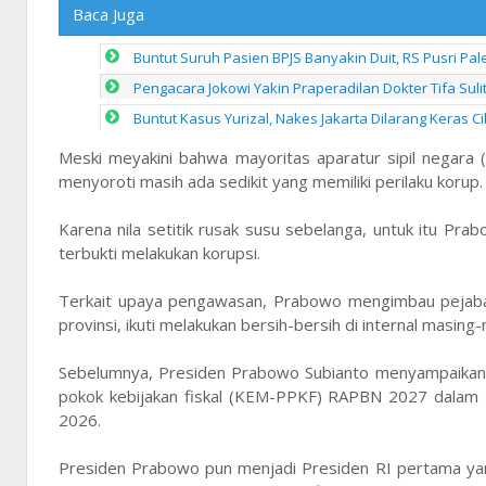
Baca Juga
Buntut Suruh Pasien BPJS Banyakin Duit, RS Pusri P
Pengacara Jokowi Yakin Praperadilan Dokter Tifa Sul
Buntut Kasus Yurizal, Nakes Jakarta Dilarang Keras Ci
Meski meyakini bahwa mayoritas aparatur sipil negara 
menyoroti masih ada sedikit yang memiliki perilaku korup.
Karena nila setitik rusak susu sebelanga, untuk itu P
terbukti melakukan korupsi.
Terkait upaya pengawasan, Prabowo mengimbau pejabat 
provinsi, ikuti melakukan bersih-bersih di internal masing
Sebelumnya, Presiden Prabowo Subianto menyampaikan 
pokok kebijakan fiskal (KEM-PPKF) RAPBN 2027 dalam
2026.
Presiden Prabowo pun menjadi Presiden RI pertama y