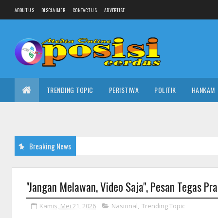
ABOUT US
DISCLAIMER
CONTACT US
ADVERTISE
TRENDING TOPIC
PERISTIWA
POLITIK
HANKAM
Breaking News
"Jangan Melawan, Video Saja", Pesan Tegas Pr
Kamis, Mei 21, 2026
Nasional
,
Trending Topic