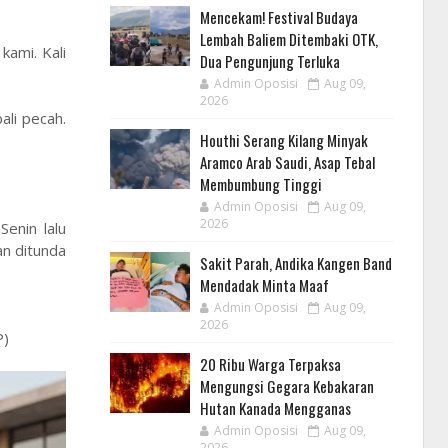
Mencekam! Festival Budaya
Lembah Baliem Ditembaki OTK,
ami. Kali
Dua Pengunjung Terluka
Admin Oposisi
Aug 09,
2026
ali pecah.
Houthi Serang Kilang Minyak
Aramco Arab Saudi, Asap Tebal
Membumbung Tinggi
Admin Oposisi
Aug 09,
2026
enin lalu
n ditunda
Sakit Parah, Andika Kangen Band
Mendadak Minta Maaf
Admin Oposisi
Aug 09,
2026
P)
20 Ribu Warga Terpaksa
Mengungsi Gegara Kebakaran
Hutan Kanada Mengganas
Admin Oposisi
Aug 09,
2026