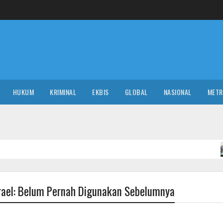
HUKUM
KRIMINAL
EKBIS
GLOBAL
NASIONAL
MET
NASIONA
srael: Belum Pernah Digunakan Sebelumnya