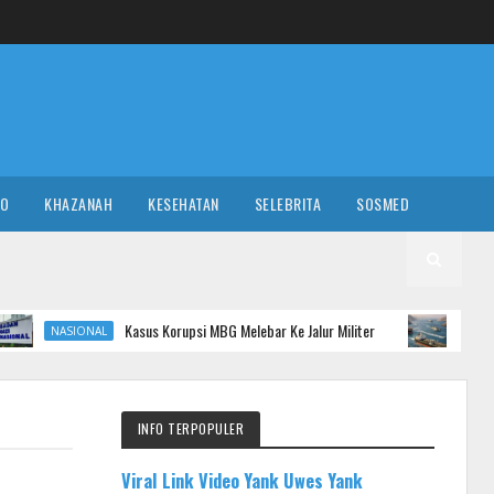
RO
KHAZANAH
KESEHATAN
SELEBRITA
SOSMED
Kasus Korupsi MBG Melebar Ke Jalur Militer
Iran Beri Sy
L
GLOBAL
INFO TERPOPULER
Viral Link Video Yank Uwes Yank