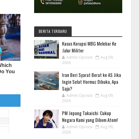
BERITA TERBARU
Kasus Korupsi MBG Melebar Ke
Jalur Militer
Admin Oposisi
Aug 09,
2026
Iran Beri Syarat Berat ke AS Jika
Ingin Selat Hormuz Dibuka, Apa
Saja?
Admin Oposisi
Aug 09,
2026
PM Jepang Takaichi: Cukup
Negara Kami yang Dibom Atom!
Admin Oposisi
Aug 09,
2026