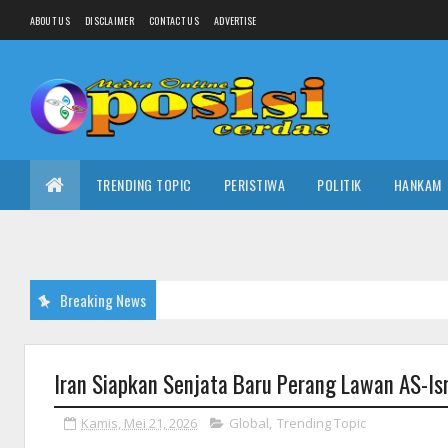
ABOUT US
DISCLAIMER
CONTACT US
ADVERTISE
TRENDING TOPIC
PERISTIWA
POLITIK
HANKAM
Breaking News
Iran Siapkan Senjata Baru Perang Lawan AS-I
Kamis, Mei 21, 2026
Global
,
Trending Topic