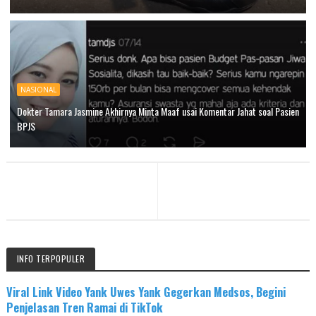
NASIONAL
Dokter Tamara Jasmine Akhirnya Minta Maaf usai Komentar Jahat soal Pasien
BPJS
INFO TERPOPULER
Viral Link Video Yank Uwes Yank Gegerkan Medsos, Begini
Penjelasan Tren Ramai di TikTok