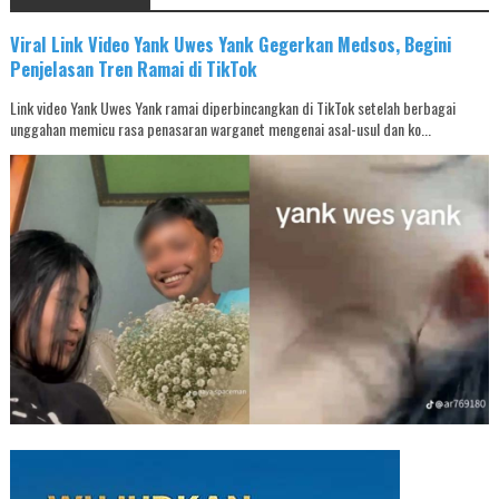
Viral Link Video Yank Uwes Yank Gegerkan Medsos, Begini
Penjelasan Tren Ramai di TikTok
Link video Yank Uwes Yank ramai diperbincangkan di TikTok setelah berbagai
unggahan memicu rasa penasaran warganet mengenai asal-usul dan ko...