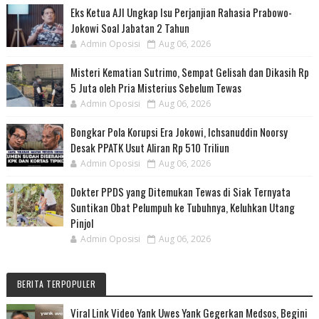
Eks Ketua AJI Ungkap Isu Perjanjian Rahasia Prabowo-
Jokowi Soal Jabatan 2 Tahun
Admin Oposisi
Aug 06, 2026
Misteri Kematian Sutrimo, Sempat Gelisah dan Dikasih Rp
5 Juta oleh Pria Misterius Sebelum Tewas
Admin Oposisi
Aug 06, 2026
Bongkar Pola Korupsi Era Jokowi, Ichsanuddin Noorsy
Desak PPATK Usut Aliran Rp 510 Triliun
Admin Oposisi
Aug 06, 2026
Dokter PPDS yang Ditemukan Tewas di Siak Ternyata
Suntikan Obat Pelumpuh ke Tubuhnya, Keluhkan Utang
Pinjol
Admin Oposisi
Aug 06, 2026
BERITA TERPOPULER
Viral Link Video Yank Uwes Yank Gegerkan Medsos, Begini