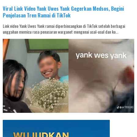
Viral Link Video Yank Uwes Yank Gegerkan Medsos, Begini
Penjelasan Tren Ramai di TikTok
Link video Yank Uwes Yank ramai diperbincangkan di TikTok setelah berbagai
unggahan memicu rasa penasaran warganet mengenai asal-usul dan ko...