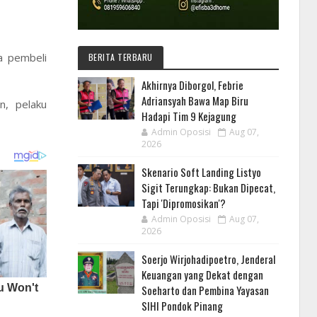
a pembeli
BERITA TERBARU
Akhirnya Diborgol, Febrie
Adriansyah Bawa Map Biru
n, pelaku
Hadapi Tim 9 Kejagung
Admin Oposisi
Aug 07,
2026
Skenario Soft Landing Listyo
Sigit Terungkap: Bukan Dipecat,
Tapi 'Dipromosikan'?
Admin Oposisi
Aug 07,
2026
Soerjo Wirjohadipoetro, Jenderal
Keuangan yang Dekat dengan
Soeharto dan Pembina Yayasan
SIHI Pondok Pinang