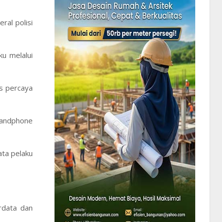
al polisi
u melalui
as percaya
handphone
ata pelaku
rdata dan