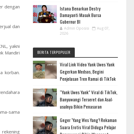
er dengan
Istana Benarkan Destry
Damayanti Masuk Bursa
Gubernur BI
erjual dan
Admin Oposisi
Aug 07,
2026
NL, yakni
k Mandiri
BERITA TERPOPULER
Viral Link Video Yank Uwes Yank
Gegerkan Medsos, Begini
a korban.
Penjelasan Tren Ramai di TikTok
“Yank Uwes Yank” Viral di TikTok,
 Bendahara
Banyuwangi Terseret dan Asal-
usulnya Bikin Penasaran
sama-sama
Geger ‘Yang Wes Yang’! Rekaman
Suara Erotis Viral Diduga Pelajar
 rekening