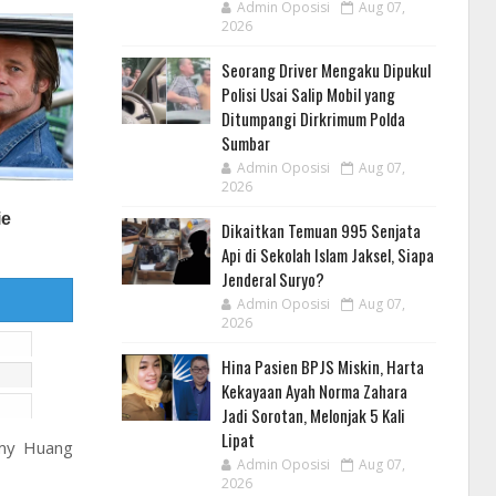
Admin Oposisi
Aug 07,
2026
Seorang Driver Mengaku Dipukul
Polisi Usai Salip Mobil yang
Ditumpangi Dirkrimum Polda
Sumbar
Admin Oposisi
Aug 07,
2026
Dikaitkan Temuan 995 Senjata
Api di Sekolah Islam Jaksel, Siapa
Jenderal Suryo?
Admin Oposisi
Aug 07,
2026
Hina Pasien BPJS Miskin, Harta
Kekayaan Ayah Norma Zahara
Jadi Sorotan, Melonjak 5 Kali
Lipat
mmy Huang
Admin Oposisi
Aug 07,
2026