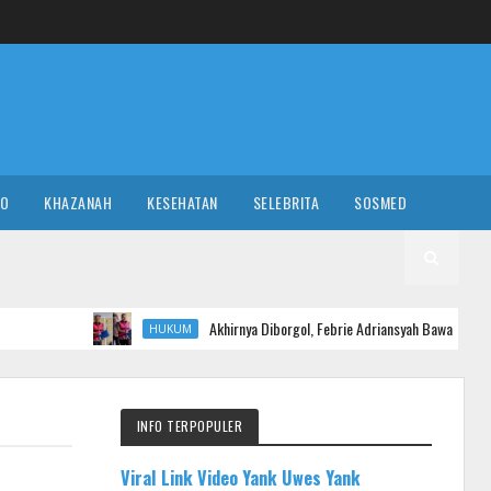
RO
KHAZANAH
KESEHATAN
SELEBRITA
SOSMED
Akhirnya Diborgol, Febrie Adriansyah Bawa Map Biru Hadapi Ti
HUKUM
INFO TERPOPULER
Viral Link Video Yank Uwes Yank