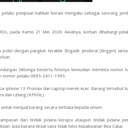
 pelaku penipuan bahkan berani mengaku sebagai seorang jender
OL, pada Kamis 21 Mei 2026. Awalnya, korban dihubungi pelak
lisi dengan pangkat terakhir Brigadir Jenderal (Brigjen) lant
orban.
indungan Silitonga beserta fotonya kemudian meminta nomor 
un nomor pelaku 0895-2411-1995.
upa Iphone 13 Promax dan Laptop merek Acer. Barang tersebut k
ra dan Lelang (KPKNL).
 untuk menjual barang secara terbuka kepada umum.
 rampasan dari tindak pidana korupsi ataupun tindak pidana pe
sian. Juga barang ilegal yang tidak lolos kepabeanan Bea Cukai.