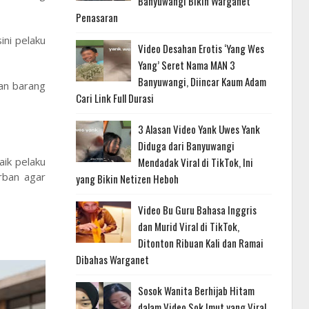
Banyuwangi Bikin Warganet
Penasaran
ini pelaku
Video Desahan Erotis ‘Yang Wes
Yang’ Seret Nama MAN 3
Banyuwangi, Diincar Kaum Adam
an barang
Cari Link Full Durasi
3 Alasan Video Yank Uwes Yank
Diduga dari Banyuwangi
aik pelaku
Mendadak Viral di TikTok, Ini
rban agar
yang Bikin Netizen Heboh
Video Bu Guru Bahasa Inggris
dan Murid Viral di TikTok,
Ditonton Ribuan Kali dan Ramai
Dibahas Warganet
Sosok Wanita Berhijab Hitam
dalam Video Sok Imut yang Viral