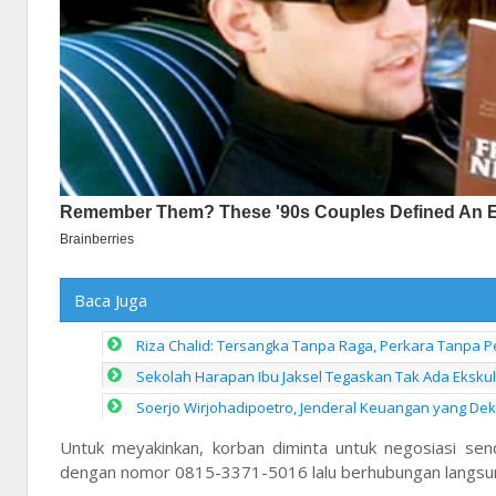
Baca Juga
Riza Chalid: Tersangka Tanpa Raga, Perkara Tanpa 
Sekolah Harapan Ibu Jaksel Tegaskan Tak Ada Eksku
Soerjo Wirjohadipoetro, Jenderal Keuangan yang De
Untuk meyakinkan, korban diminta untuk negosiasi s
dengan nomor 0815-3371-5016 lalu berhubungan langsun