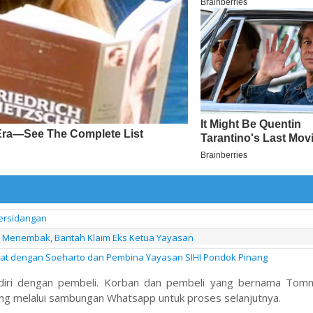
Persidangan
l Menembak, Bantah Klaim Eks Ketua Yayasan
kat dengan Soeharto dan Pembina Yayasan SIHI Pondok Pinang
endiri dengan pembeli. Korban dan pembeli yang bernama To
g melalui sambungan Whatsapp untuk proses selanjutnya.