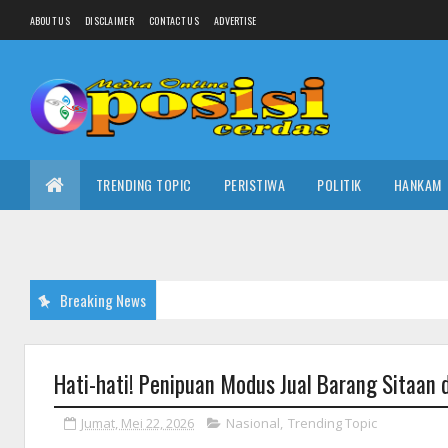
ABOUT US
DISCLAIMER
CONTACT US
ADVERTISE
TRENDING TOPIC
PERISTIWA
POLITIK
HANKAM
Breaking News
Hati-hati! Penipuan Modus Jual Barang Sitaan d
Jumat, Mei 22, 2026
Nasional
,
Trending Topic