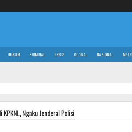
HUKUM
KRIMINAL
EKBIS
GLOBAL
NASIONAL
MET
i KPKNL, Ngaku Jenderal Polisi