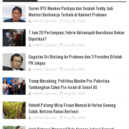
Survei IPO: Menkeu Purbaya dan Seskab Teddy Jadi
Menteri Berkinerja Terbaik di Kabinet Prabowo
Admin Oposisi
Aug 08, 2026
7 Jam 20 Pertanyaan, Febrie Adriansyah Koordinasi Bukan
Diperiksa?
Admin Oposisi
Aug 08, 2026
Gugatan Sri Bintang ke Prabowo dan 3 Presiden Ditolak
PN Jakpus
Admin Oposisi
Aug 08, 2026
Trump Meradang, Politikus Muslim Pro-Palestina
Tumbangkan Calon Pro-Israel di Senat AS
Admin Oposisi
Aug 08, 2026
Heboh! Patung Mirip Firaun Muncul di Hutan Gunung
Salak, Netizen Ramai Berteori
Admin Oposisi
Aug 08, 2026
Islah Bahrawi Menyesal Dulu Anggap Jokowi Seperti