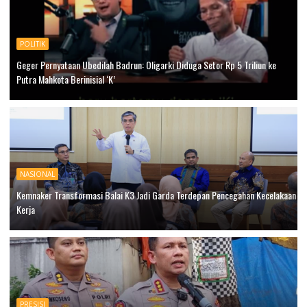
POLITIK
Geger Pernyataan Ubedilah Badrun: Oligarki Diduga Setor Rp 5 Triliun ke
Putra Mahkota Berinisial ‘K’
NASIONAL
Kemnaker Transformasi Balai K3 Jadi Garda Terdepan Pencegahan Kecelakaan
Kerja
PRESISI