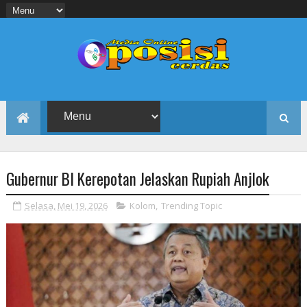
Gubernur BI Kerepotan Jelaskan Rupiah Anjlok
Selasa, Mei 19, 2026
Kolom
,
Trending Topic