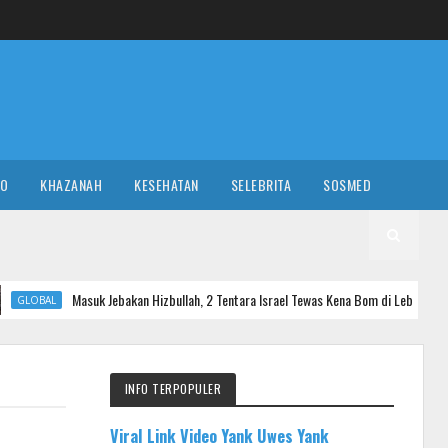
RO
KHAZANAH
KESEHATAN
SELEBRITA
SOSMED
k Jebakan Hizbullah, 2 Tentara Israel Tewas Kena Bom di Lebanon
NASI
INFO TERPOPULER
Viral Link Video Yank Uwes Yank