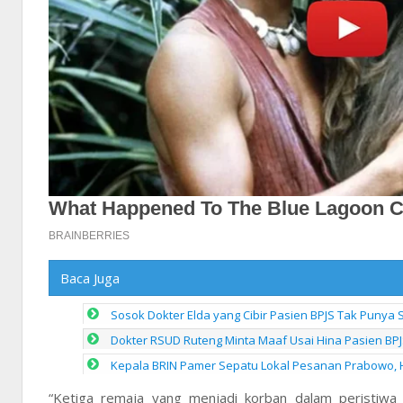
Baca Juga
Sosok Dokter Elda yang Cibir Pasien BPJS Tak Punya 
Dokter RSUD Ruteng Minta Maaf Usai Hina Pasien BPJ
Kepala BRIN Pamer Sepatu Lokal Pesanan Prabowo, 
“Ketiga remaja yang menjadi korban dalam peristiwa