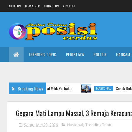
ABOUT US
DISCLAIMER
CONTACT US
ADVERTISE
TRENDING TOPIC
PERISTIWA
POLITIK
HANKAM
Breaking News
Sosok Dokter Elda yang Cibi
NASIONAL
Gegara Mati Lampu Massal, 3 Remaja Keracun
Sabtu, Mei 23, 2026
Nasional
,
Trending Topic