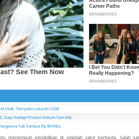
Sel Otak, Ternyata Lulusan UGM
S, Siap Hadapi Proses Hukum Dan Etik
Harganya Tak Sampai Rp 80 Ribu
 itu menempuh pendidikan di sekolah yang berbeda. Salah sa