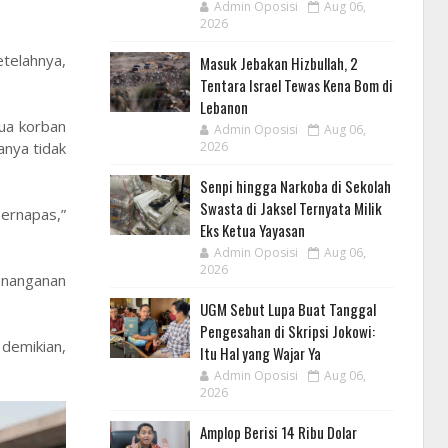
Admin Oposisi
Aug 06,
2026
telahnya,
Masuk Jebakan Hizbullah, 2
Tentara Israel Tewas Kena Bom di
Lebanon
tua korban
Admin Oposisi
Aug 06,
anya tidak
2026
Senpi hingga Narkoba di Sekolah
Swasta di Jaksel Ternyata Milik
bernapas,”
Eks Ketua Yayasan
Admin Oposisi
Aug 06,
2026
enanganan
UGM Sebut Lupa Buat Tanggal
Pengesahan di Skripsi Jokowi:
demikian,
Itu Hal yang Wajar Ya
Admin Oposisi
Aug 06,
2026
Amplop Berisi 14 Ribu Dolar