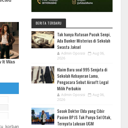
BERITA TERBARU
Tak hanya Ratusan Pucuk Senpi,
Ada Bunker Misterius di Sekolah
Swasta Jaksel
Admin Oposisi
Aug 06,
2026
Klaim Baru soal 995 Senjata di
Sekolah Kebayoran Lama,
Pengacara Sebut Airsoft Legal
Milik Perbakin
Admin Oposisi
Aug 06,
2026
Sosok Dokter Elda yang Cibir
Pasien BPJS Tak Punya Sel Otak,
Ternyata Lulusan UGM
tu korban