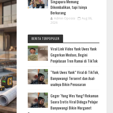
Singapura Memang
Dikembalikan, tapi Isinya
Berkurang
Admin Oposisi
Aug 06,
2026
BERITA TERPOPULER
Viral Link Video Yank Uwes Yank
Gegerkan Medsos, Begini
Penjelasan Tren Ramai di TikTok
“Yank Uwes Yank” Viral di TikTok,
Banyuwangi Terseret dan Asal-
usulnya Bikin Penasaran
Geger ‘Yang Wes Yang’! Rekaman
Suara Erotis Viral Diduga Pelajar
Banyuwangi Bikin Warganet