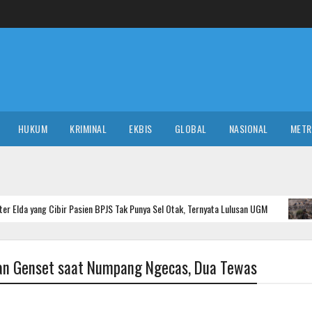
HUKUM
KRIMINAL
EKBIS
GLOBAL
NASIONAL
MET
r Pasien BPJS Tak Punya Sel Otak, Ternyata Lulusan UGM
Masu
GLOBAL
an Genset saat Numpang Ngecas, Dua Tewas