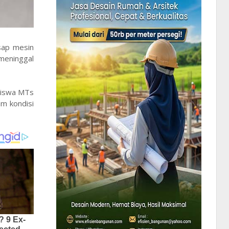
sap mesin
meninggal
 siswa MTs
am kondisi