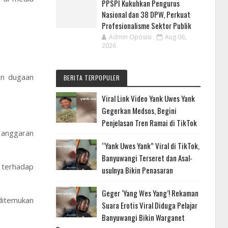
PPSPI Kukuhkan Pengurus
Nasional dan 38 DPW, Perkuat
Profesionalisme Sektor Publik
Admin Oposisi
Aug 06,
2026
un dugaan
BERITA TERPOPULER
Viral Link Video Yank Uwes Yank
Gegerkan Medsos, Begini
Penjelasan Tren Ramai di TikTok
 anggaran
“Yank Uwes Yank” Viral di TikTok,
Banyuwangi Terseret dan Asal-
 terhadap
usulnya Bikin Penasaran
Geger ‘Yang Wes Yang’! Rekaman
 ditemukan
Suara Erotis Viral Diduga Pelajar
Banyuwangi Bikin Warganet