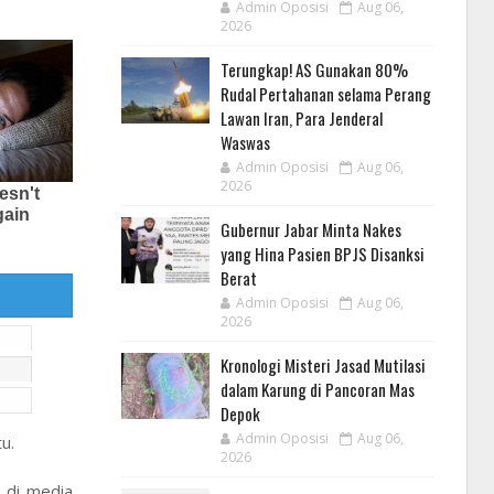
Admin Oposisi
Aug 06,
2026
Terungkap! AS Gunakan 80%
Rudal Pertahanan selama Perang
Lawan Iran, Para Jenderal
Waswas
Admin Oposisi
Aug 06,
2026
Gubernur Jabar Minta Nakes
yang Hina Pasien BPJS Disanksi
Berat
Admin Oposisi
Aug 06,
2026
Kronologi Misteri Jasad Mutilasi
dalam Karung di Pancoran Mas
Depok
Admin Oposisi
Aug 06,
u.
2026
 di media