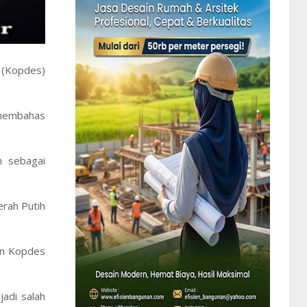
 (Kopdes)
 membahas
n sebagai
rah Putih
an Kopdes
adi salah