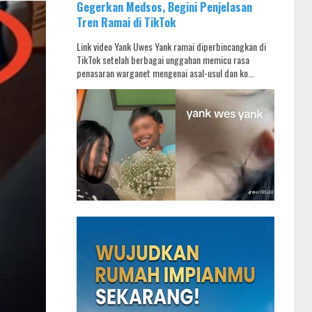
Gegerkan Medsos, Begini Penjelasan
Tren Ramai di TikTok
Link video Yank Uwes Yank ramai diperbincangkan di
TikTok setelah berbagai unggahan memicu rasa
penasaran warganet mengenai asal-usul dan ko...