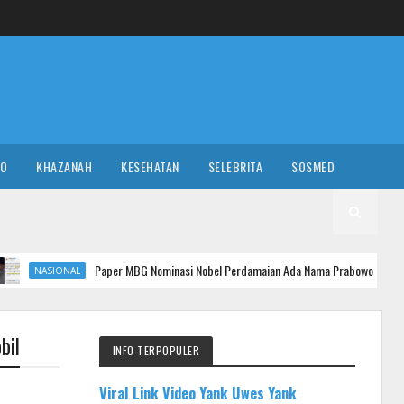
RO
KHAZANAH
KESEHATAN
SELEBRITA
SOSMED
Paper MBG Nominasi Nobel Perdamaian Ada Nama Prabowo, Terdeteksi AI 93% da
L
bil
INFO TERPOPULER
Viral Link Video Yank Uwes Yank