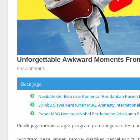
Baca Juga
Nasib Dokter Elda usai Komentar Rendahkan Pasien 
37 Ribu Siswa Keracunan MBG, Amnesty Internationa
Paper MBG Nominasi Nobel Perdamaian Ada Nama Pra
Publik juga meminta agar program pembangunan desa tida
“Program desa jangan sampai dijadikan bancakan,” tul