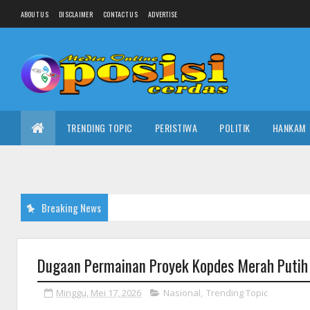
ABOUT US
DISCLAIMER
CONTACT US
ADVERTISE
TRENDING TOPIC
PERISTIWA
POLITIK
HANKAM
Breaking News
Dugaan Permainan Proyek Kopdes Merah Putih d
Minggu, Mei 17, 2026
Nasional
,
Trending Topic