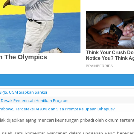
BPJS, UGM Siapkan Sanksi
l Desak Pemerintah Hentikan Program
bowo, Terdeteksi AI 93% dan Sisa Prompt Kelupaan Dihapus?
k dijadikan ajang mencari keuntungan pribadi oleh oknum tertent
is salah satu komentar warganet dalam unggahan yang beredar