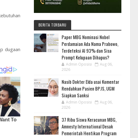
kebutuhan
BERITA TERBARU
Paper MBG Nominasi Nobel
Perdamaian Ada Nama Prabowo,
ap dugaan
Terdeteksi AI 93% dan Sisa
Prompt Kelupaan Dihapus?
Admin Oposisi
Aug 06,
2026
Nasib Dokter Elda usai Komentar
Rendahkan Pasien BPJS, UGM
Siapkan Sanksi
Admin Oposisi
Aug 06,
2026
37 Ribu Siswa Keracunan MBG,
Amnesty International Desak
Pemerintah Hentikan Program