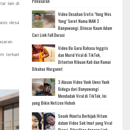
Penasaran
ar lain di
Video Desahan Erotis ‘Yang Wes
Yang’ Seret Nama MAN 3
asis desa
Banyuwangi, Diincar Kaum Adam
Cari Link Full Durasi
asaran.
Video Bu Guru Bahasa Inggris
m terkait
dan Murid Viral di TikTok,
Ditonton Ribuan Kali dan Ramai
Dibahas Warganet
3 Alasan Video Yank Uwes Yank
Diduga dari Banyuwangi
Mendadak Viral di TikTok, Ini
yang Bikin Netizen Heboh
Sosok Wanita Berhijab Hitam
dalam Video Sok Imut yang Viral
Dicari, Dikaitkan dengan Link