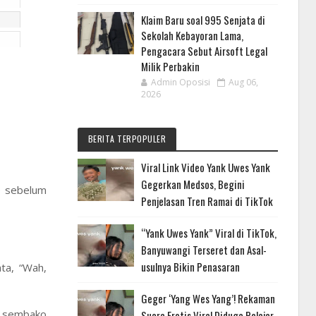
Klaim Baru soal 995 Senjata di
Sekolah Kebayoran Lama,
Pengacara Sebut Airsoft Legal
Milik Perbakin
Admin Oposisi
Aug 06,
2026
BERITA TERPOPULER
Viral Link Video Yank Uwes Yank
Gegerkan Medsos, Begini
o sebelum
Penjelasan Tren Ramai di TikTok
“Yank Uwes Yank” Viral di TikTok,
Banyuwangi Terseret dan Asal-
usulnya Bikin Penasaran
ta, “Wah,
Geger ‘Yang Wes Yang’! Rekaman
in sembako
Suara Erotis Viral Diduga Pelajar