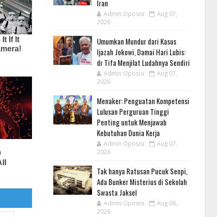
Iran
Admin Oposisi
Aug 07,
2026
Umumkan Mundur dari Kasus
Ijazah Jokowi, Damai Hari Lubis:
dr Tifa Menjilat Ludahnya Sendiri
Admin Oposisi
Aug 07,
2026
Menaker: Penguatan Kompetensi
Lulusan Perguruan Tinggi
Penting untuk Menjawab
Kebutuhan Dunia Kerja
Admin Oposisi
Aug 07,
2026
Tak hanya Ratusan Pucuk Senpi,
Ada Bunker Misterius di Sekolah
Swasta Jaksel
Admin Oposisi
Aug 06,
2026