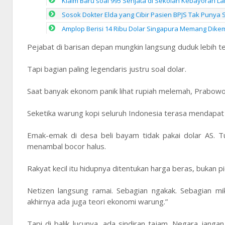
Klaim Baru soal 995 Senjata di Sekolah Kebayoran Lam
Sosok Dokter Elda yang Cibir Pasien BPJS Tak Punya 
Amplop Berisi 14 Ribu Dolar Singapura Memang Dikemb
Pejabat di barisan depan mungkin langsung duduk lebih tega
Tapi bagian paling legendaris justru soal dolar.
Saat banyak ekonom panik lihat rupiah melemah, Prabowo 
Seketika warung kopi seluruh Indonesia terasa mendapat v
Emak-emak di desa beli bayam tidak pakai dolar AS. T
menambal bocor halus.
Rakyat kecil itu hidupnya ditentukan harga beras, bukan p
Netizen langsung ramai. Sebagian ngakak. Sebagian mi
akhirnya ada juga teori ekonomi warung.”
Tapi di balik lucunya, ada sindiran tajam. Negara jang