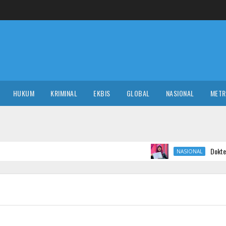
HUKUM
KRIMINAL
EKBIS
GLOBAL
NASIONAL
MET
Dokter Tifa Luruskan s
NASIONAL