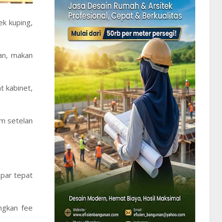
k kuping,
an, makan
 kabinet,
m setelan
.
mpar tepat
ngkan fee