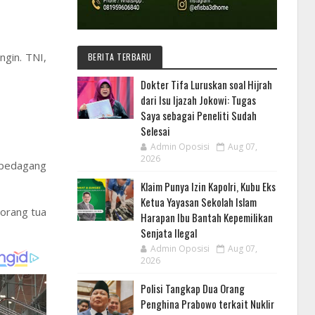
ngin. TNI,
BERITA TERBARU
Dokter Tifa Luruskan soal Hijrah
dari Isu Ijazah Jokowi: Tugas
Saya sebagai Peneliti Sudah
Selesai
Admin Oposisi
Aug 07,
2026
 pedagang
Klaim Punya Izin Kapolri, Kubu Eks
Ketua Yayasan Sekolah Islam
“orang tua
Harapan Ibu Bantah Kepemilikan
Senjata Ilegal
Admin Oposisi
Aug 07,
2026
Polisi Tangkap Dua Orang
Penghina Prabowo terkait Nuklir