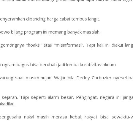
 menyeramkan dibanding harga cabai tembus langit.
abowo bilang program ini memang banyak masalah.
gomongnya “hoaks” atau “misinformasi”. Tapi kali ini diakui la
 program bagus bisa berubah jadi lomba kreativitas oknum.
warung saat musim hujan. Wajar bila Deddy Corbuzier nyesel ba
jarah. Tapi seperti alarm besar. Pengingat, negara ini jang
kadilan.
pengusaha nakal masih merasa kebal, rakyat bisa sewaktu-w