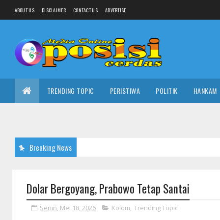
ABOUT US
DISCLAIMER
CONTACT US
ADVERTISE
TRENDING TOPIC
PERISTIWA
POLITIK
HANKAM
Breaking News
Dolar Bergoyang, Prabowo Tetap Santai
Senin, Mei 18, 2026
Kolom
,
Trending Topic