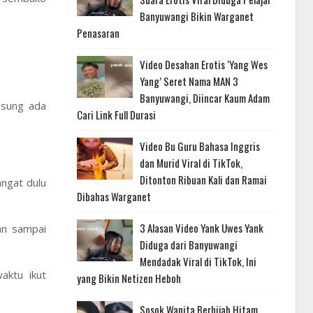
Banyuwangi Bikin Warganet
Penasaran
Video Desahan Erotis ‘Yang Wes
Yang’ Seret Nama MAN 3
Banyuwangi, Diincar Kaum Adam
ngsung ada
Cari Link Full Durasi
Video Bu Guru Bahasa Inggris
dan Murid Viral di TikTok,
Ditonton Ribuan Kali dan Ramai
ngat dulu
Dibahas Warganet
3 Alasan Video Yank Uwes Yank
an sampai
Diduga dari Banyuwangi
Mendadak Viral di TikTok, Ini
aktu ikut
yang Bikin Netizen Heboh
Sosok Wanita Berhijab Hitam