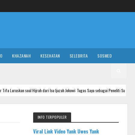
RO
KHAZANAH
KESEHATAN
SELEBRITA
SOSMED
oal Hijrah dari Isu Ijazah Jokowi: Tugas Saya sebagai Peneliti Sudah Selesai
INFO TERPOPULER
Viral Link Video Yank Uwes Yank