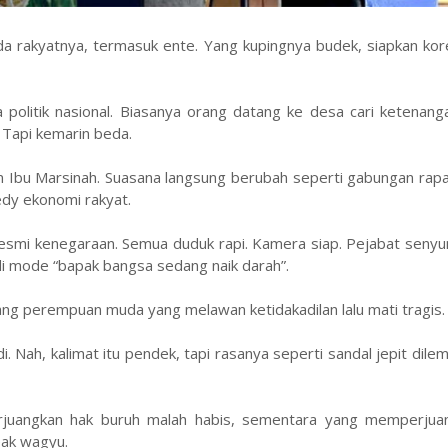
akyatnya, termasuk ente. Yang kupingnya budek, siapkan kore
olitik nasional. Biasanya orang datang ke desa cari ketenang
 Tapi kemarin beda.
bu Marsinah. Suasana langsung berubah seperti gabungan rapat
edy ekonomi rakyat.
esmi kenegaraan. Semua duduk rapi. Kamera siap. Pejabat senyu
di mode “bapak bangsa sedang naik darah”.
ang perempuan muda yang melawan ketidakadilan lalu mati tragis
i. Nah, kalimat itu pendek, tapi rasanya seperti sandal jepit dile
juangkan hak buruh malah habis, sementara yang memperjua
eak wagyu.