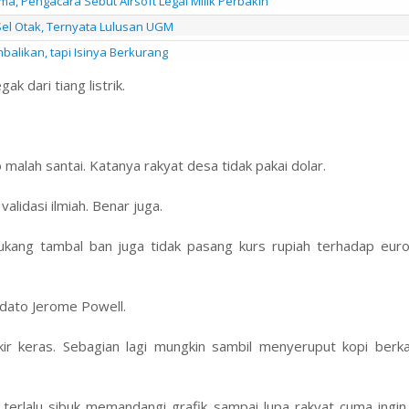
a, Pengacara Sebut Airsoft Legal Milik Perbakin
Sel Otak, Ternyata Lulusan UGM
alikan, tapi Isinya Berkurang
k dari tiang listrik.
malah santai. Katanya rakyat desa tidak pakai dolar.
alidasi ilmiah. Benar juga.
ukang tambal ban juga tidak pasang kurs rupiah terhadap eur
idato Jerome Powell.
kir keras. Sebagian lagi mungkin sambil menyeruput kopi berka
an terlalu sibuk memandangi grafik sampai lupa rakyat cuma ing