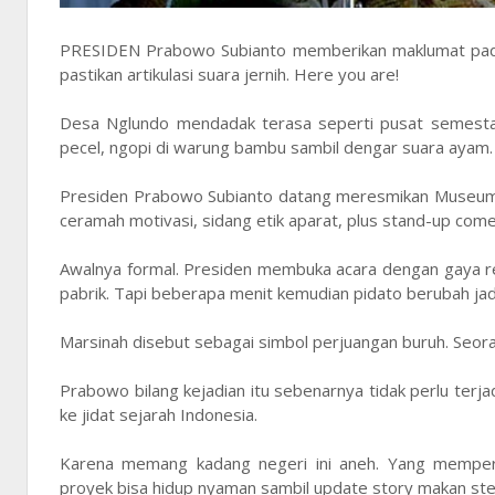
PRESIDEN Prabowo Subianto memberikan maklumat pada r
pastikan artikulasi suara jernih. Here you are!
Desa Nglundo mendadak terasa seperti pusat semesta p
pecel, ngopi di warung bambu sambil dengar suara ayam.
Presiden Prabowo Subianto datang meresmikan Museum I
ceramah motivasi, sidang etik aparat, plus stand-up com
Awalnya formal. Presiden membuka acara dengan gaya r
pabrik. Tapi beberapa menit kemudian pidato berubah ja
Marsinah disebut sebagai simbol perjuangan buruh. Seor
Prabowo bilang kejadian itu sebenarnya tidak perlu terjad
ke jidat sejarah Indonesia.
Karena memang kadang negeri ini aneh. Yang memper
proyek bisa hidup nyaman sambil update story makan st