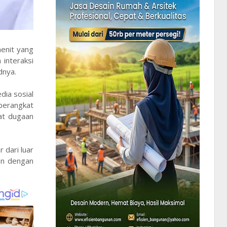
menit yang
 interaksi
dnya.
dia sosial
 perangkat
uat dugaan
 dari luar
en dengan