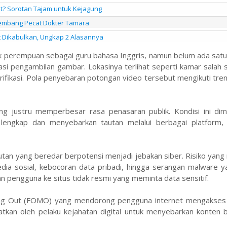
at? Sorotan Tajam untuk Kejagung
alembang Pecat Dokter Tamara
it Dikabulkan, Ungkap 2 Alasannya
 perempuan sebagai guru bahasa Inggris, namun belum ada satu 
i pengambilan gambar. Lokasinya terlihat seperti kamar salah s
rifikasi. Pola penyebaran potongan video tersebut mengikuti tren
ng justru memperbesar rasa penasaran publik. Kondisi ini dim
 lengkap dan menyebarkan tautan melalui berbagai platform,
tan yang beredar berpotensi menjadi jebakan siber. Risiko yang
edia sosial, kebocoran data pribadi, hingga serangan malware 
pengguna ke situs tidak resmi yang meminta data sensitif.
sing Out (FOMO) yang mendorong pengguna internet mengakses 
nfaatkan oleh pelaku kejahatan digital untuk menyebarkan konten