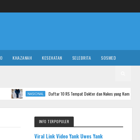
RO
KHAZANAH
KESEHATAN
SELEBRITA
SOSMED
Daftar 10 RS Tempat Dokter dan Nakes yang Komentar Sadis ke Pasien BPJ
NASIONAL
INFO TERPOPULER
Viral Link Video Yank Uwes Yank