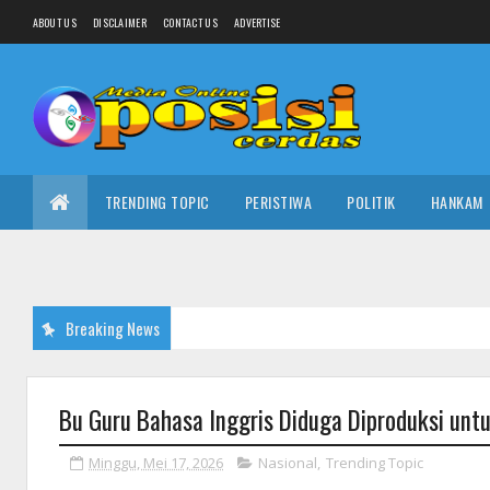
ABOUT US
DISCLAIMER
CONTACT US
ADVERTISE
TRENDING TOPIC
PERISTIWA
POLITIK
HANKAM
Breaking News
Bu Guru Bahasa Inggris Diduga Diproduksi untuk 
Minggu, Mei 17, 2026
Nasional
,
Trending Topic