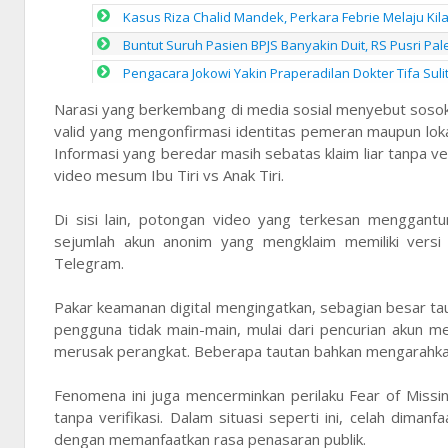
Kasus Riza Chalid Mandek, Perkara Febrie Melaju Kil
Buntut Suruh Pasien BPJS Banyakin Duit, RS Pusri P
Pengacara Jokowi Yakin Praperadilan Dokter Tifa Sul
Narasi yang berkembang di media sosial menyebut sosok
valid yang mengonfirmasi identitas pemeran maupun lokas
Informasi yang beredar masih sebatas klaim liar tanpa ve
video mesum Ibu Tiri vs Anak Tiri.
Di sisi lain, potongan video yang terkesan menggantu
sejumlah akun anonim yang mengklaim memiliki versi
Telegram.
Pakar keamanan digital mengingatkan, sebagian besar tau
pengguna tidak main-main, mulai dari pencurian akun m
merusak perangkat. Beberapa tautan bahkan mengarahkan 
Fenomena ini juga mencerminkan perilaku Fear of Mis
tanpa verifikasi. Dalam situasi seperti ini, celah dima
dengan memanfaatkan rasa penasaran publik.