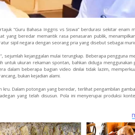
ertajuk “Guru Bahasa Inggris vs Siswa” berdurasi sekitar enam 
gkat yang beredar memantik rasa penasaran publik, menampilkan
ur sipil negara dengan seorang pria yang disebut sebagai muri
”, sejumlah kejanggalan mulai terungkap. Beberapa pengguna me
ernih untuk ukuran rekaman spontan, bahkan diduga menggunakan
mera dalam beberapa bagian video dinilai tidak lazim, memperk
ancang, bukan kejadian alami.
an kru. Dalam potongan yang beredar, terlihat pengambilan gambar
 adegan yang telah disusun. Pola ini menyerupai produksi kont