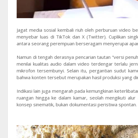
Jagat media sosial kembali riuh oleh perburuan video b
menyebar luas di TikTok dan X (Twitter). Cuplikan sin
antara seorang perempuan berseragam menyerupai aparat
Namun di tengah derasnya pencarian tautan “versi penuh
menilai kualitas audio dalam video terdengar terlalu j
mikrofon tersembunyi. Selain itu, pergantian sudut ka
bahwa konten tersebut merupakan hasil produksi yang dir
Indikasi lain juga mengarah pada kemungkinan keterlibat
ruangan hingga ke dalam kamar, seolah mengikuti alur
konsep sinematik, bukan dokumentasi peristiwa spontan.