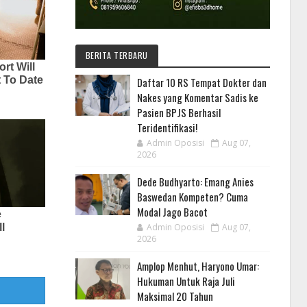
BERITA TERBARU
Daftar 10 RS Tempat Dokter dan
Nakes yang Komentar Sadis ke
Pasien BPJS Berhasil
Teridentifikasi!
Admin Oposisi
Aug 07,
2026
Dede Budhyarto: Emang Anies
Baswedan Kompeten? Cuma
Modal Jago Bacot
Admin Oposisi
Aug 07,
2026
Amplop Menhut, Haryono Umar:
Hukuman Untuk Raja Juli
Maksimal 20 Tahun