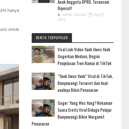
Anak Anggota DPRD, Terancam
Dipecat!
 ASN hanya
Admin Oposisi
Aug 07,
2026
unci untuk
BERITA TERPOPULER
Viral Link Video Yank Uwes Yank
Gegerkan Medsos, Begini
Penjelasan Tren Ramai di TikTok
“Yank Uwes Yank” Viral di TikTok,
Banyuwangi Terseret dan Asal-
usulnya Bikin Penasaran
Geger ‘Yang Wes Yang’! Rekaman
Suara Erotis Viral Diduga Pelajar
Banyuwangi Bikin Warganet
Penasaran