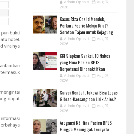
Admin Oposisi
Aug 07,
2026
Kasus Riza Chalid Mandek,
Perkara Febrie Melaju Kilat?
Sorotan Tajam untuk Kejagung
pun bukti
atu hotel.
Admin Oposisi
Aug 07,
2026
d viralnya
KKI Siapkan Sanksi, 10 Nakes
yang Hina Pasien BPJS
anfaatkan
Berpotensi Dinonaktifkan
 termasuk
Admin Oposisi
Aug 07,
2026
 mengintai
Survei Rendah, Jokowi Bisa Lepas
yang dapat
Gibran-Kaesang dan Lirik Anies?
Admin Oposisi
Aug 07,
2026
informasi
Arogansi NZ Hina Pasien BPJS
 berbahaya
Hingga Meninggal: Ternyata