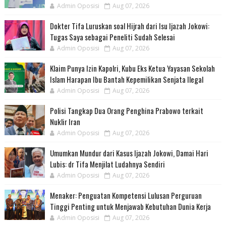
Admin Oposisi
Aug 07, 2026
Dokter Tifa Luruskan soal Hijrah dari Isu Ijazah Jokowi:
Tugas Saya sebagai Peneliti Sudah Selesai
Admin Oposisi
Aug 07, 2026
Klaim Punya Izin Kapolri, Kubu Eks Ketua Yayasan Sekolah
Islam Harapan Ibu Bantah Kepemilikan Senjata Ilegal
Admin Oposisi
Aug 07, 2026
Polisi Tangkap Dua Orang Penghina Prabowo terkait
Nuklir Iran
Admin Oposisi
Aug 07, 2026
Umumkan Mundur dari Kasus Ijazah Jokowi, Damai Hari
Lubis: dr Tifa Menjilat Ludahnya Sendiri
Admin Oposisi
Aug 07, 2026
Menaker: Penguatan Kompetensi Lulusan Perguruan
Tinggi Penting untuk Menjawab Kebutuhan Dunia Kerja
Admin Oposisi
Aug 07, 2026