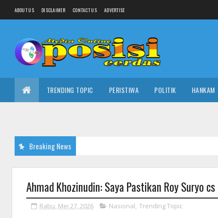
ABOUT US
DISCLAIMER
CONTACT US
ADVERTISE
TRENDING TOPIC
PERISTIWA
POLITIK
HANKAM
Breaking News
Ahmad Khozinudin: Saya Pastikan Roy Suryo cs
Rabu, Mei 27, 2026
Nasional
,
Trending Topic