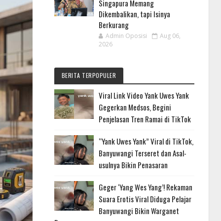
Singapura Memang
Dikembalikan, tapi Isinya
Berkurang
Admin Oposisi
Aug 06,
2026
BERITA TERPOPULER
Viral Link Video Yank Uwes Yank
Gegerkan Medsos, Begini
Penjelasan Tren Ramai di TikTok
“Yank Uwes Yank” Viral di TikTok,
Banyuwangi Terseret dan Asal-
usulnya Bikin Penasaran
Geger ‘Yang Wes Yang’! Rekaman
Suara Erotis Viral Diduga Pelajar
Banyuwangi Bikin Warganet