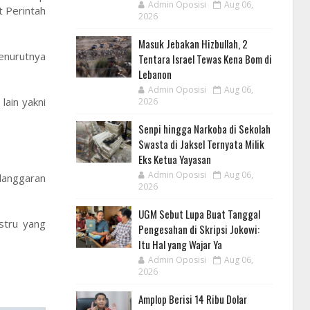
Admin Oposisi
Aug 06,
t Perintah
2026
Masuk Jebakan Hizbullah, 2
enurutnya
Tentara Israel Tewas Kena Bom di
Lebanon
Admin Oposisi
Aug 06,
ain yakni
2026
Senpi hingga Narkoba di Sekolah
Swasta di Jaksel Ternyata Milik
Eks Ketua Yayasan
Admin Oposisi
Aug 06,
langgaran
2026
UGM Sebut Lupa Buat Tanggal
stru yang
Pengesahan di Skripsi Jokowi:
Itu Hal yang Wajar Ya
Admin Oposisi
Aug 06,
2026
Amplop Berisi 14 Ribu Dolar