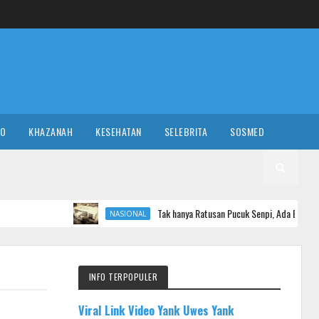
RO
KHAZANAH
KESEHATAN
SELEBRITA
SOSMED
Tak hanya Ratusan Pucuk Senpi, Ada Bunker Misterius di Sekola
NASIONAL
INFO TERPOPULER
Viral Link Video Yank Uwes Yank