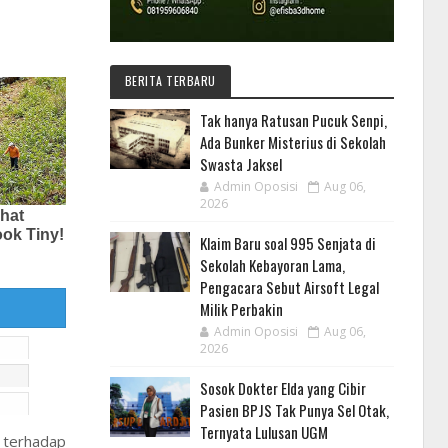
BERITA TERBARU
Tak hanya Ratusan Pucuk Senpi,
Ada Bunker Misterius di Sekolah
Swasta Jaksel
Admin Oposisi
Aug 06,
2026
Klaim Baru soal 995 Senjata di
Sekolah Kebayoran Lama,
Pengacara Sebut Airsoft Legal
Milik Perbakin
Admin Oposisi
Aug 06,
2026
Sosok Dokter Elda yang Cibir
Pasien BPJS Tak Punya Sel Otak,
Ternyata Lulusan UGM
e terhadap