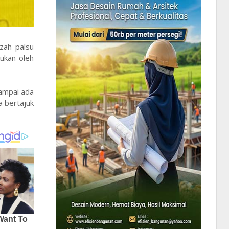
zah palsu
kukan oleh
sampai ada
 bertajuk