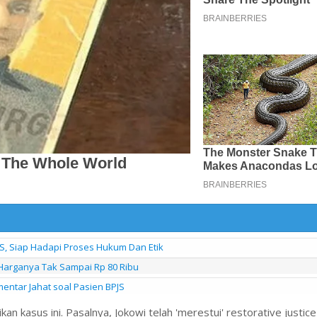
S, Siap Hadapi Proses Hukum Dan Etik
Harganya Tak Sampai Rp 80 Ribu
entar Jahat soal Pasien BPJS
an kasus ini. Pasalnya, Jokowi telah 'merestui' restorative justic