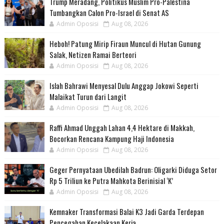
Trump Meradang, Politikus Muslim Pro-Palestina
Tumbangkan Calon Pro-Israel di Senat AS
Admin Oposisi
Aug 08, 2026
Heboh! Patung Mirip Firaun Muncul di Hutan Gunung
Salak, Netizen Ramai Berteori
Admin Oposisi
Aug 08, 2026
Islah Bahrawi Menyesal Dulu Anggap Jokowi Seperti
Malaikat Turun dari Langit
Admin Oposisi
Aug 08, 2026
Raffi Ahmad Unggah Lahan 4,4 Hektare di Makkah,
Bocorkan Rencana Kampung Haji Indonesia
Admin Oposisi
Aug 08, 2026
Geger Pernyataan Ubedilah Badrun: Oligarki Diduga Setor
Rp 5 Triliun ke Putra Mahkota Berinisial ‘K’
Admin Oposisi
Aug 08, 2026
Kemnaker Transformasi Balai K3 Jadi Garda Terdepan
Pencegahan Kecelakaan Kerja