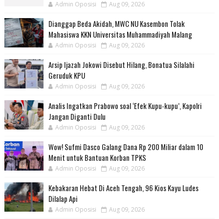
Admin Oposisi
Aug 09, 2026
Dianggap Beda Akidah, MWC NU Kasembon Tolak
Mahasiswa KKN Universitas Muhammadiyah Malang
Admin Oposisi
Aug 09, 2026
Arsip Ijazah Jokowi Disebut Hilang, Bonatua Silalahi
Geruduk KPU
Admin Oposisi
Aug 09, 2026
Analis Ingatkan Prabowo soal ‘Efek Kupu-kupu’, Kapolri
Jangan Diganti Dulu
Admin Oposisi
Aug 09, 2026
Wow! Sufmi Dasco Galang Dana Rp 200 Miliar dalam 10
Menit untuk Bantuan Korban TPKS
Admin Oposisi
Aug 09, 2026
Kebakaran Hebat Di Aceh Tengah, 96 Kios Kayu Ludes
Dilalap Api
Admin Oposisi
Aug 09, 2026