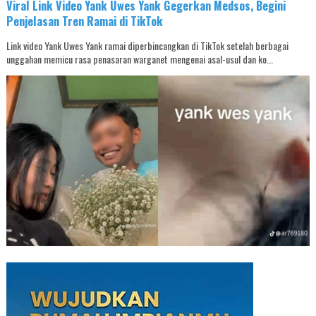
Viral Link Video Yank Uwes Yank Gegerkan Medsos, Begini
Penjelasan Tren Ramai di TikTok
Link video Yank Uwes Yank ramai diperbincangkan di TikTok setelah berbagai
unggahan memicu rasa penasaran warganet mengenai asal-usul dan ko...