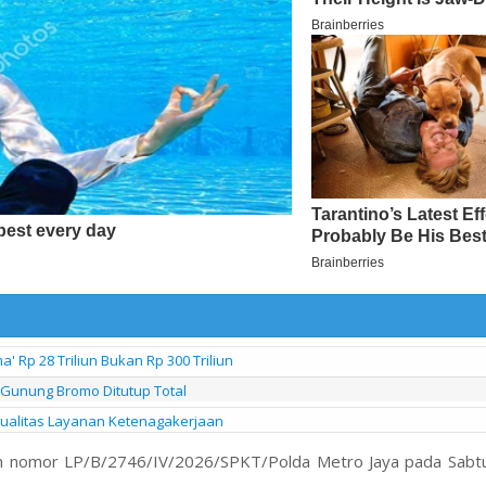
 Rp 28 Triliun Bukan Rp 300 Triliun
Gunung Bromo Ditutup Total
 Kualitas Layanan Ketenagakerjaan
gan nomor LP/B/2746/IV/2026/SPKT/Polda Metro Jaya pada Sabtu,