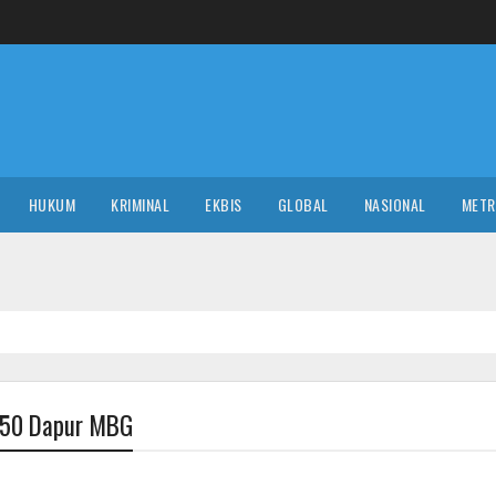
HUKUM
KRIMINAL
EKBIS
GLOBAL
NASIONAL
MET
 750 Dapur MBG