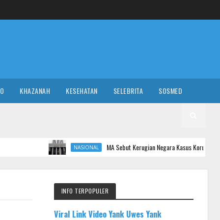
RO
KHAZANAH
KESEHATAN
SELEBRITA
SOSMED
MA Sebut Kerugian Negara Kasus Korupsi Timah 'Cuma' Rp 28 Tri
NASIONAL
INFO TERPOPULER
Viral Link Video Yank Uwes Yank