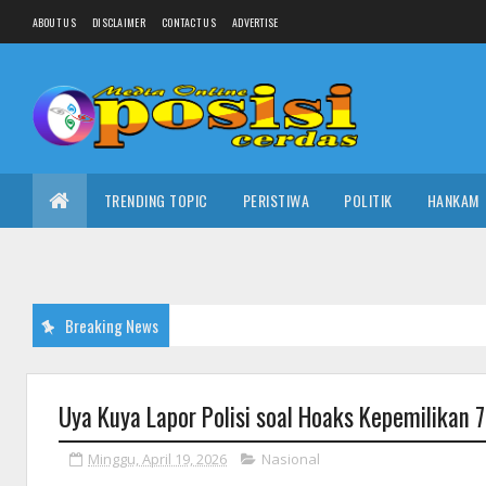
ABOUT US
DISCLAIMER
CONTACT US
ADVERTISE
TRENDING TOPIC
PERISTIWA
POLITIK
HANKAM
Breaking News
Uya Kuya Lapor Polisi soal Hoaks Kepemilikan
Minggu, April 19, 2026
Nasional