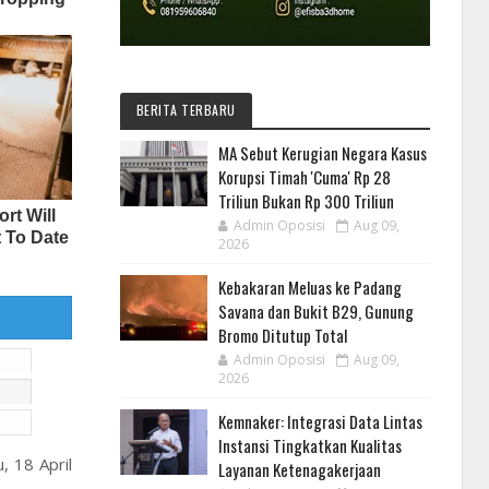
BERITA TERBARU
MA Sebut Kerugian Negara Kasus
Korupsi Timah 'Cuma' Rp 28
Triliun Bukan Rp 300 Triliun
Admin Oposisi
Aug 09,
2026
Kebakaran Meluas ke Padang
Savana dan Bukit B29, Gunung
Bromo Ditutup Total
Admin Oposisi
Aug 09,
2026
Kemnaker: Integrasi Data Lintas
Instansi Tingkatkan Kualitas
 18 April
Layanan Ketenagakerjaan