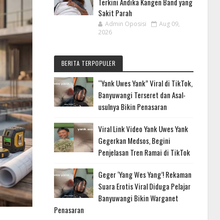
Terkini Andika Kangen Band yang
Sakit Parah
Admin Oposisi
Aug 09,
2026
BERITA TERPOPULER
“Yank Uwes Yank” Viral di TikTok,
Banyuwangi Terseret dan Asal-
usulnya Bikin Penasaran
Viral Link Video Yank Uwes Yank
Gegerkan Medsos, Begini
Penjelasan Tren Ramai di TikTok
Geger ‘Yang Wes Yang’! Rekaman
Suara Erotis Viral Diduga Pelajar
Banyuwangi Bikin Warganet
Penasaran