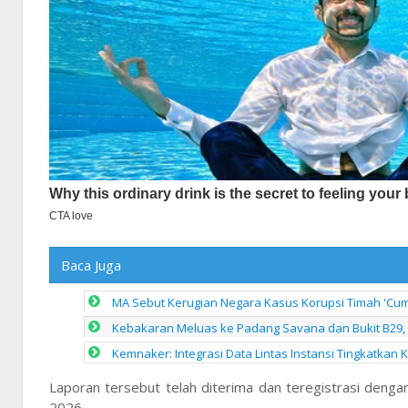
Baca Juga
MA Sebut Kerugian Negara Kasus Korupsi Timah 'Cuma'
Kebakaran Meluas ke Padang Savana dan Bukit B29, 
Kemnaker: Integrasi Data Lintas Instansi Tingkatkan
Laporan tersebut telah diterima dan teregistrasi den
2026.