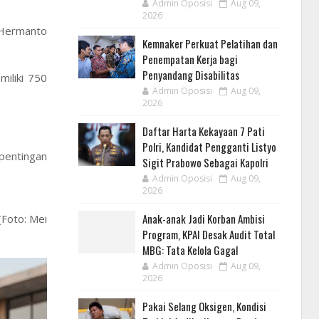
Admin Oposisi
Aug 09,
2026
 Hermanto
Kemnaker Perkuat Pelatihan dan
Penempatan Kerja bagi
Penyandang Disabilitas
iliki 750
Admin Oposisi
Aug 09,
2026
Daftar Harta Kekayaan 7 Pati
Polri, Kandidat Pengganti Listyo
epentingan
Sigit Prabowo Sebagai Kapolri
Admin Oposisi
Aug 09,
2026
Anak-anak Jadi Korban Ambisi
(Foto: Mei
Program, KPAI Desak Audit Total
MBG: Tata Kelola Gagal
Admin Oposisi
Aug 09,
2026
Pakai Selang Oksigen, Kondisi