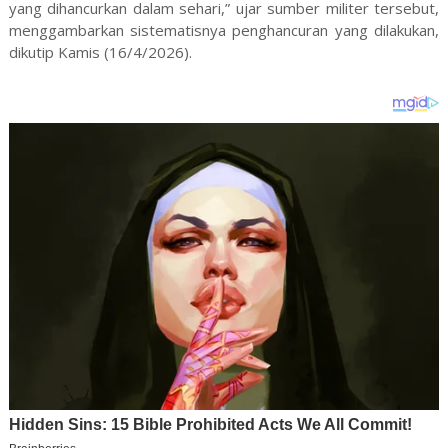
yang dihancurkan dalam sehari,” ujar sumber militer tersebut,
menggambarkan sistematisnya penghancuran yang dilakukan,
dikutip Kamis (16/4/2026).