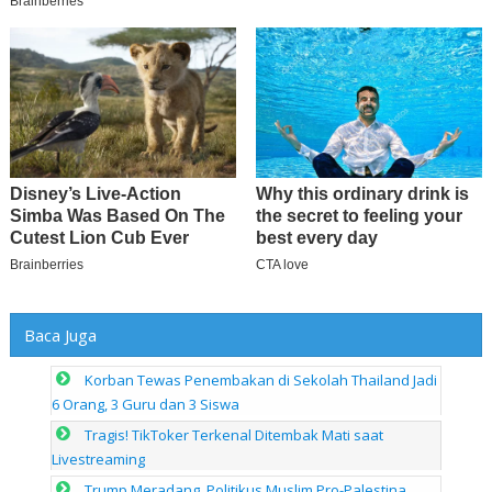
Baca Juga
Korban Tewas Penembakan di Sekolah Thailand Jadi
6 Orang, 3 Guru dan 3 Siswa
Tragis! TikToker Terkenal Ditembak Mati saat
Livestreaming
Trump Meradang, Politikus Muslim Pro-Palestina