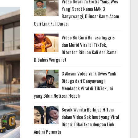
Video Desahan Erotis ‘Yang Wes
Yang’ Seret Nama MAN 3
Banyuwangi, Diincar Kaum Adam
Cari Link Full Durasi
Video Bu Guru Bahasa Inggris
dan Murid Viral di TikTok,
Ditonton Ribuan Kali dan Ramai
Dibahas Warganet
3 Alasan Video Yank Uwes Yank
Diduga dari Banyuwangi
Mendadak Viral di TikTok, Ini
yang Bikin Netizen Heboh
Sosok Wanita Berhijab Hitam
dalam Video Sok Imut yang Viral
Dicari, Dikaitkan dengan Link
Andini Permata