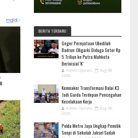
BERITA TERBARU
Geger Pernyataan Ubedilah
Badrun: Oligarki Diduga Setor Rp
5 Triliun ke Putra Mahkota
Berinisial ‘K’
Admin Oposisi
Aug 08,
2026
Kemnaker Transformasi Balai K3
Jadi Garda Terdepan Pencegahan
Kecelakaan Kerja
Admin Oposisi
Aug 08,
2026
Polda Metro Jaya Ungkap Pemilik
Senpi di Sekolah Jaksel Sudah