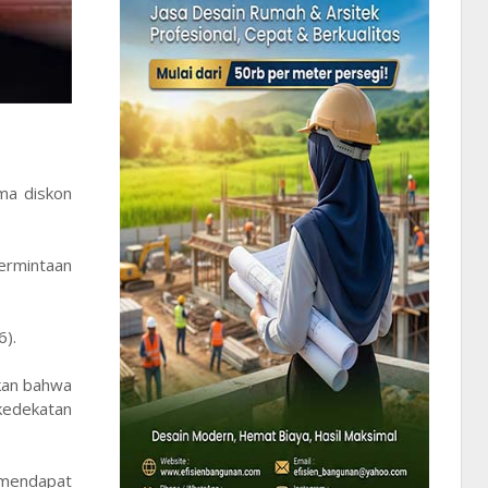
ma diskon
permintaan
6).
kan bahwa
 kedekatan
 mendapat