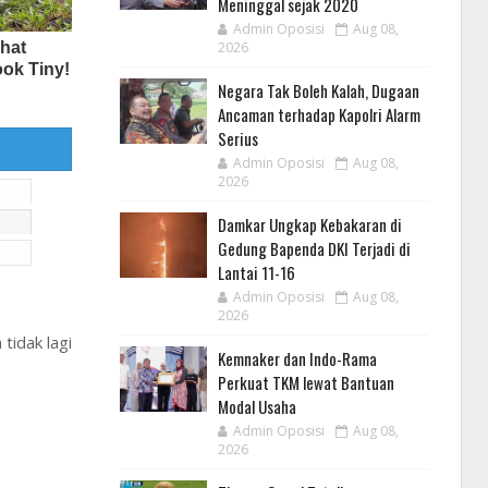
Meninggal sejak 2020
Admin Oposisi
Aug 08,
2026
Negara Tak Boleh Kalah, Dugaan
Ancaman terhadap Kapolri Alarm
Serius
Admin Oposisi
Aug 08,
2026
Damkar Ungkap Kebakaran di
Gedung Bapenda DKI Terjadi di
Lantai 11-16
Admin Oposisi
Aug 08,
2026
tidak lagi
Kemnaker dan Indo-Rama
Perkuat TKM lewat Bantuan
Modal Usaha
Admin Oposisi
Aug 08,
2026