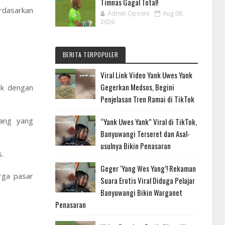
Timnas Gagal Total!
rdasarkan
Admin Oposisi
Aug 08,
2026
BERITA TERPOPULER
Viral Link Video Yank Uwes Yank
Gegerkan Medsos, Begini
ak dengan
Penjelasan Tren Ramai di TikTok
jang yang
“Yank Uwes Yank” Viral di TikTok,
Banyuwangi Terseret dan Asal-
usulnya Bikin Penasaran
.
Geger ‘Yang Wes Yang’! Rekaman
arga pasar
Suara Erotis Viral Diduga Pelajar
Banyuwangi Bikin Warganet
Penasaran