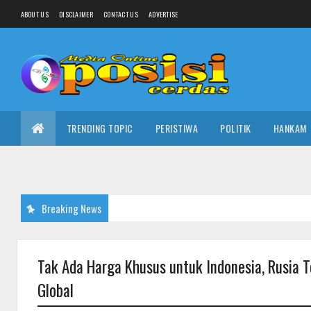
ABOUT US
DISCLAIMER
CONTACT US
ADVERTISE
TRENDING TOPIC
PERISTIWA
POLITIK
HANKAM
Breaking News
Tak Ada Harga Khusus untuk Indonesia, Rusia T
Global