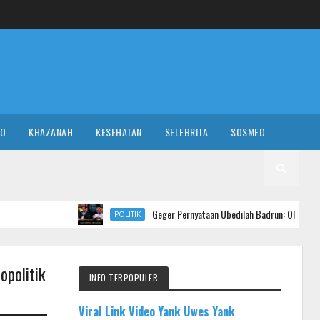
RO
KHAZANAH
KESEHATAN
SELEBRITA
SOSMED
Geger Pernyataan Ubedilah Badrun: Oligarki Diduga Setor Rp 5 
POLITIK
opolitik
INFO TERPOPULER
Viral Link Video Yank Uwes Yank