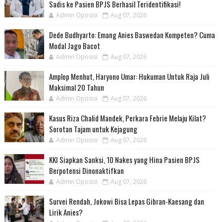
Sadis ke Pasien BPJS Berhasil Teridentifikasi!
Admin Oposisi
Aug 07, 2026
Dede Budhyarto: Emang Anies Baswedan Kompeten? Cuma
Modal Jago Bacot
Admin Oposisi
Aug 07, 2026
Amplop Menhut, Haryono Umar: Hukuman Untuk Raja Juli
Maksimal 20 Tahun
Admin Oposisi
Aug 07, 2026
Kasus Riza Chalid Mandek, Perkara Febrie Melaju Kilat?
Sorotan Tajam untuk Kejagung
Admin Oposisi
Aug 07, 2026
KKI Siapkan Sanksi, 10 Nakes yang Hina Pasien BPJS
Berpotensi Dinonaktifkan
Admin Oposisi
Aug 07, 2026
Survei Rendah, Jokowi Bisa Lepas Gibran-Kaesang dan
Lirik Anies?