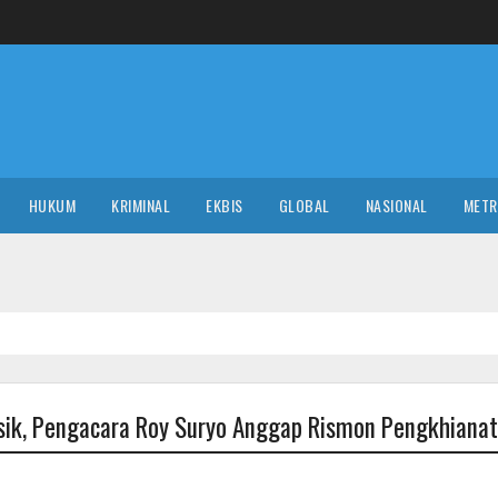
HUKUM
KRIMINAL
EKBIS
GLOBAL
NASIONAL
MET
isik, Pengacara Roy Suryo Anggap Rismon Pengkhianat