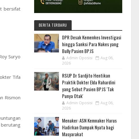
t bersifat
BERITA TERBARU
DPR Desak Kemenkes Investigasi
hingga Sanksi Para Nakes yang
Bully Pasien BPJS
Roy Suryo
Admin Oposisi
Aug 06,
2026
RSUP Dr Sardjito Hentikan
okter Tifa
Praktik Dokter Elda Rahardini
yang Sebut Pasien BPJS 'Tak
Punya Otak'
kan Rismon
Admin Oposisi
Aug 06,
2026
euntungan
Menaker: ASN Kemnaker Harus
h berutang
Hadirkan Dampak Nyata bagi
Masyarakat