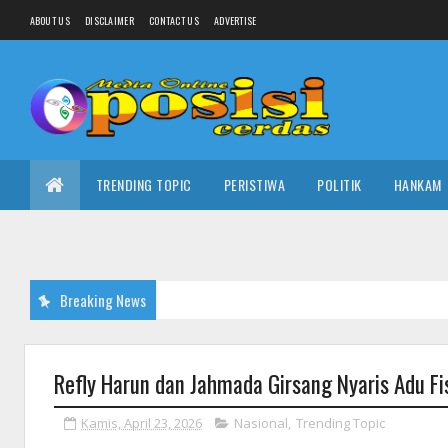
ABOUT US
DISCLAIMER
CONTACT US
ADVERTISE
TRENDING TOPIC
PERISTIWA
POLITIK
HANKAM
Breaking News
Refly Harun dan Jahmada Girsang Nyaris Adu F
Kamis, April 23, 2026
Nasional
,
Trending Topic