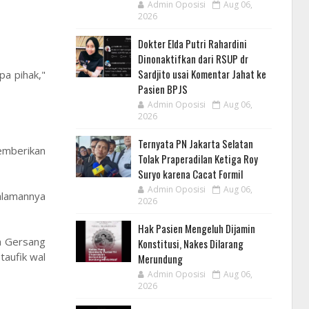
Admin Oposisi
Aug 06,
2026
Dokter Elda Putri Rahardini
Dinonaktifkan dari RSUP dr
Sardjito usai Komentar Jahat ke
pa pihak,"
Pasien BPJS
Admin Oposisi
Aug 06,
2026
Ternyata PN Jakarta Selatan
emberikan
Tolak Praperadilan Ketiga Roy
Suryo karena Cacat Formil
Admin Oposisi
Aug 06,
alamannya
2026
Hak Pasien Mengeluh Dijamin
a Gersang
Konstitusi, Nakes Dilarang
taufik wal
Merundung
Admin Oposisi
Aug 06,
2026