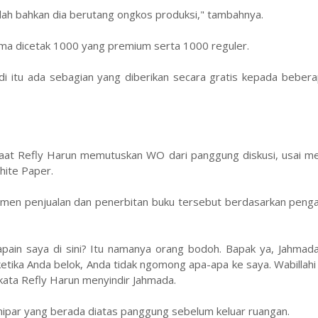
alah bahkan dia berutang ongkos produksi," tambahnya.
ama dicetak 1000 yang premium serta 1000 reguler.
Jadi itu ada sebagian yang diberikan secara gratis kepada bebera
saat Refly Harun memutuskan WO dari panggung diskusi, usai m
hite Paper.
jemen penjualan dan penerbitan buku tersebut berdasarkan peng
apain saya di sini? Itu namanya orang bodoh. Bapak ya, Jahmad
tika Anda belok, Anda tidak ngomong apa-apa ke saya. Wabillahi 
kata Refly Harun menyindir Jahmada.
nipar yang berada diatas panggung sebelum keluar ruangan.