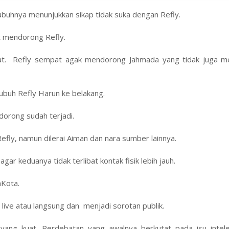
buhnya menunjukkan sikap tidak suka dengan Refly.
t mendorong Refly.
at. Refly sempat agak mendorong Jahmada yang tidak juga m
buh Refly Harun ke belakang.
 dorong sudah terjadi.
efly, namun dilerai Aiman dan nara sumber lainnya.
r keduanya tidak terlibat kontak fisik lebih jauh.
aKota.
a live atau langsung dan menjadi sorotan publik.
l yang kuat. Perdebatan yang awalnya berkutat pada isu intele