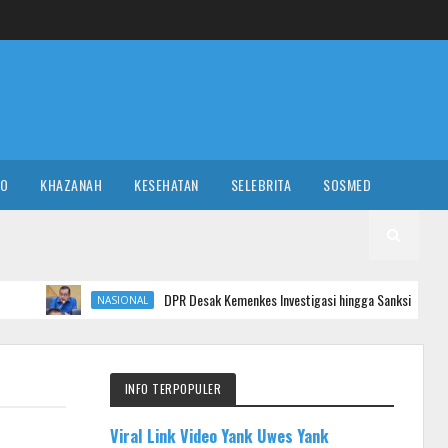
RO
KHAZANAH
KESEHATAN
SELEBRITA
SOSMED
DPR Desak Kemenkes Investigasi hingga Sanksi Para Nakes yang Bu
NASIONAL
INFO TERPOPULER
Viral Link Video Yank Uwes Yank