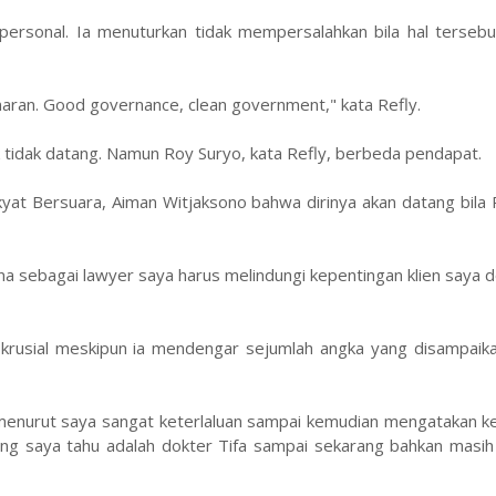
personal. Ia menuturkan tidak mempersalahkan bila hal tersebu
naran. Good governance, clean government," kata Refly.
tidak datang. Namun Roy Suryo, kata Refly, berbeda pendapat.
at Bersuara, Aiman Witjaksono bahwa dirinya akan datang bila 
a sebagai lawyer saya harus melindungi kepentingan klien saya d
in krusial meskipun ia mendengar sejumlah angka yang disampai
 menurut saya sangat keterlaluan sampai kemudian mengatakan k
yang saya tahu adalah dokter Tifa sampai sekarang bahkan masi