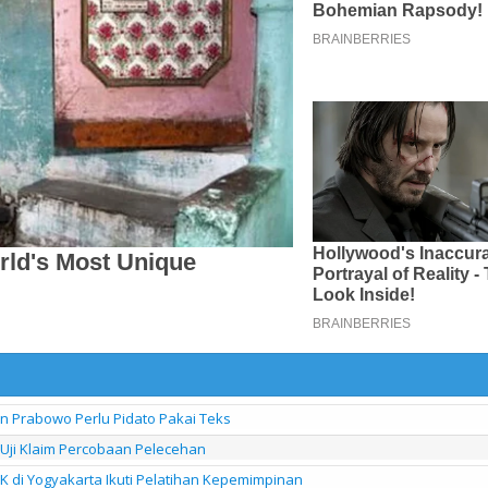
en Prabowo Perlu Pidato Pakai Teks
 Uji Klaim Percobaan Pelecehan
di Yogyakarta Ikuti Pelatihan Kepemimpinan