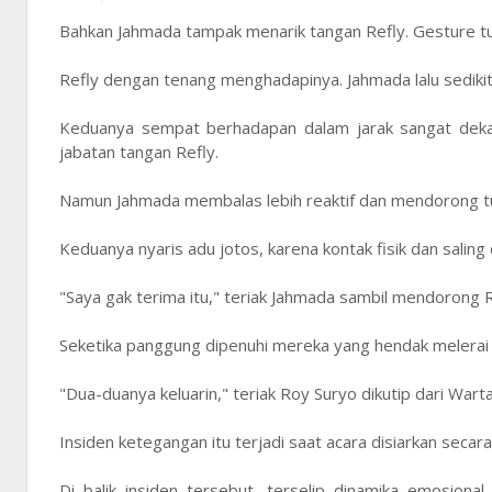
Bahkan Jahmada tampak menarik tangan Refly. Gesture tu
Refly dengan tenang menghadapinya. Jahmada lalu sediki
Keduanya sempat berhadapan dalam jarak sangat dek
jabatan tangan Refly.
Namun Jahmada membalas lebih reaktif dan mendorong tu
Keduanya nyaris adu jotos, karena kontak fisik dan saling
"Saya gak terima itu," teriak Jahmada sambil mendorong R
Seketika panggung dipenuhi mereka yang hendak melerai aga
"Dua-duanya keluarin," teriak Roy Suryo dikutip dari Wart
Insiden ketegangan itu terjadi saat acara disiarkan secar
Di balik insiden tersebut, terselip dinamika emosiona