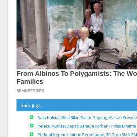
Baca Juga
Satu Kalimat Bisa Bikin Pasar Goyang, Alasan Presid
Pelaku Mutilasi Depok Semula Korban? Polisi Diminta
Perkuat Kepemimpinan Perempuan, 30 Guru SMA-SMK 