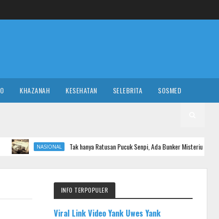
RO
KHAZANAH
KESEHATAN
SELEBRITA
SOSMED
Tak hanya Ratusan Pucuk Senpi, Ada Bunker Misterius di Sekolah Swasta Jaks
IONAL
INFO TERPOPULER
Viral Link Video Yank Uwes Yank