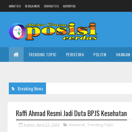
ABOUT US
DISCLAIMER
CONTACT US
ADVERTISE
TRENDING TOPIC
PERISTIWA
POLITIK
HANKAM
Breaking News
Raffi Ahmad Resmi Jadi Duta BPJS Kesehatan
Kamis, April 23, 2026
Nasional
,
Trending Topic