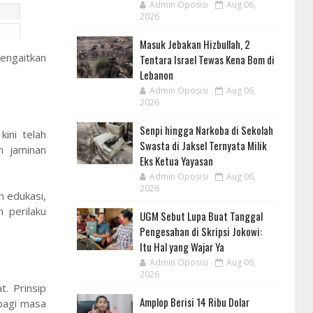
Admin Oposisi
Aug 06,
2026
Masuk Jebakan Hizbullah, 2
engaitkan
Tentara Israel Tewas Kena Bom di
Lebanon
Admin Oposisi
Aug 06,
2026
Senpi hingga Narkoba di Sekolah
ini telah
Swasta di Jaksel Ternyata Milik
m jaminan
Eks Ketua Yayasan
Admin Oposisi
Aug 06,
2026
n edukasi,
 perilaku
UGM Sebut Lupa Buat Tanggal
Pengesahan di Skripsi Jokowi:
Itu Hal yang Wajar Ya
Admin Oposisi
Aug 06,
2026
. Prinsip
Amplop Berisi 14 Ribu Dolar
 bagi masa