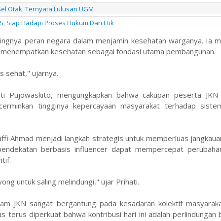
Sel Otak, Ternyata Lulusan UGM
S, Siap Hadapi Proses Hukum Dan Etik
ntingnya peran negara dalam menjamin kesehatan warganya. Ia m
g menempatkan kesehatan sebagai fondasi utama pembangunan.
s sehat," ujarnya.
ati Pujowaskito, mengungkapkan bahwa cakupan peserta JKN k
cerminkan tingginya kepercayaan masyarakat terhadap siste
 Raffi Ahmad menjadi langkah strategis untuk memperluas jangkaua
 pendekatan berbasis influencer dapat mempercepat perubahan
tif.
g untuk saling melindungi," ujar Prihati.
am JKN sangat bergantung pada kesadaran kolektif masyarakat
terus diperkuat bahwa kontribusi hari ini adalah perlindungan