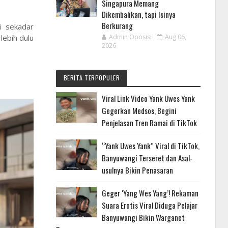
Singapura Memang
Dikembalikan, tapi Isinya
Berkurang
i sekadar
lebih dulu
Admin Oposisi
Aug 06,
2026
BERITA TERPOPULER
Viral Link Video Yank Uwes Yank
Gegerkan Medsos, Begini
Penjelasan Tren Ramai di TikTok
“Yank Uwes Yank” Viral di TikTok,
Banyuwangi Terseret dan Asal-
usulnya Bikin Penasaran
Geger ‘Yang Wes Yang’! Rekaman
Suara Erotis Viral Diduga Pelajar
Banyuwangi Bikin Warganet