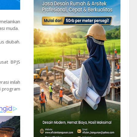
 melainkan
asi muda.
us diubah.
usat BPJS
asi inilah
i program