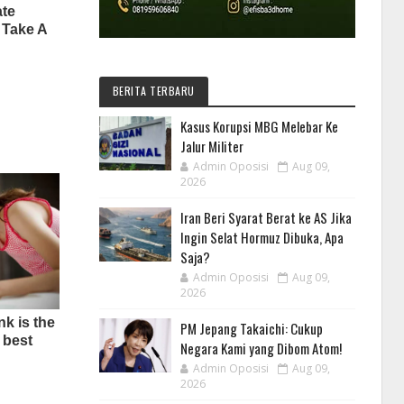
BERITA TERBARU
Kasus Korupsi MBG Melebar Ke
Jalur Militer
Admin Oposisi
Aug 09,
2026
Iran Beri Syarat Berat ke AS Jika
Ingin Selat Hormuz Dibuka, Apa
Saja?
Admin Oposisi
Aug 09,
2026
PM Jepang Takaichi: Cukup
Negara Kami yang Dibom Atom!
Admin Oposisi
Aug 09,
2026