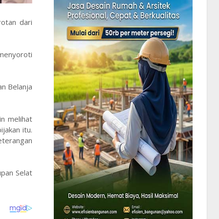
otan dari
menyoroti
n Belanja
in melihat
jakan itu.
keterangan
upan Selat