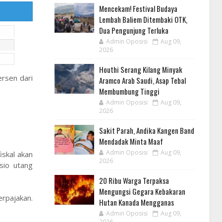
Mencekam! Festival Budaya
Lembah Baliem Ditembaki OTK,
Dua Pengunjung Terluka
Admin Oposisi
Aug 09,
2026
Houthi Serang Kilang Minyak
ersen dari
Aramco Arab Saudi, Asap Tebal
Membumbung Tinggi
Admin Oposisi
Aug 09,
2026
Sakit Parah, Andika Kangen Band
Mendadak Minta Maaf
Admin Oposisi
Aug 09,
iskal akan
2026
sio utang
20 Ribu Warga Terpaksa
Mengungsi Gegara Kebakaran
rpajakan.
Hutan Kanada Mengganas
Admin Oposisi
Aug 09,
2026