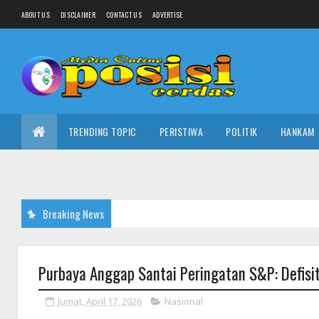
ABOUT US
DISCLAIMER
CONTACT US
ADVERTISE
TRENDING TOPIC
PERISTIWA
POLITIK
HANKAM
Breaking News
Purbaya Anggap Santai Peringatan S&P: Defisit
Jumat, April 17, 2026
Nasional