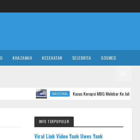
RO
KHAZANAH
KESEHATAN
SELEBRITA
SOSMED
Kasus Korupsi MBG Melebar Ke Jalur Militer
NASIONAL
INFO TERPOPULER
Viral Link Video Yank Uwes Yank