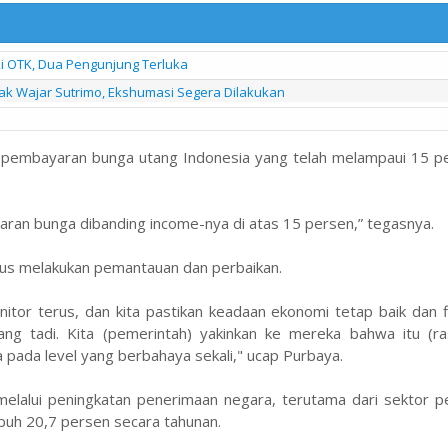
i OTK, Dua Pengunjung Terluka
 Tak Wajar Sutrimo, Ekshumasi Segera Dilakukan
io pembayaran bunga utang Indonesia yang telah melampaui 15 p
ran bunga dibanding income-nya di atas 15 persen,” tegasnya.
terus melakukan pemantauan dan perbaikan.
onitor terus, dan kita pastikan keadaan ekonomi tetap baik dan f
ng tadi. Kita (pemerintah) yakinkan ke mereka bahwa itu (ra
 pada level yang berbahaya sekali," ucap Purbaya.
elalui peningkatan penerimaan negara, terutama dari sektor pe
buh 20,7 persen secara tahunan.