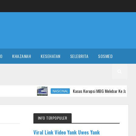
RO
KHAZANAH
KESEHATAN
SELEBRITA
SOSMED
Kasus Korupsi MBG Melebar Ke Jalur Militer
NASIONAL
INFO TERPOPULER
Viral Link Video Yank Uwes Yank