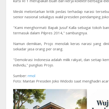
kursi RI 1 merupakan buah dari kerja kolektif berbagai el
Meski melontarkan kritik pedas terhadap narasi terse
senior nasional sekaligus wakil presiden pendamping Jok
"Kami menghormati Bapak Jusuf Kalla sebagai tokoh bang
termasuk dalam Pilpres 2014," sambungnya.
Namun demikian, Projo menolak keras narasi yang di
sekadar jasa orang per orang.
"Demokrasi Indonesia adalah milik rakyat, dan setiap 
individu," pungkas Projo.
Sumber:
rmol
Foto: Mantan Presiden Joko Widodo saat menghadiri acara