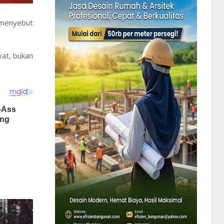
g menyebut
yat, bukan