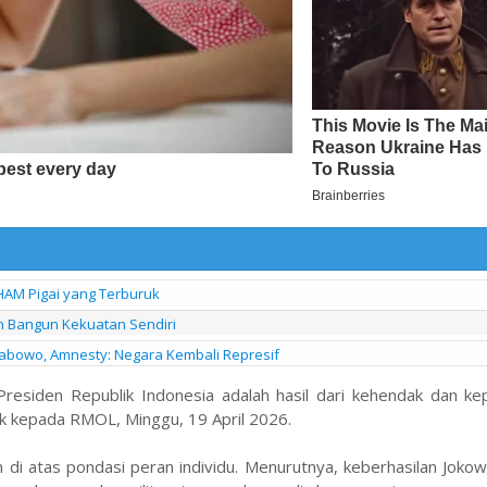
HAM Pigai yang Terburuk
n Bangun Kekuatan Sendiri
rabowo, Amnesty: Negara Kembali Represif
siden Republik Indonesia adalah hasil dari kehendak dan ke
ik kepada RMOL, Minggu, 19 April 2026.
di atas pondasi peran individu. Menurutnya, keberhasilan Jokow