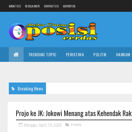
ABOUT US
DISCLAIMER
CONTACT US
ADVERTISE
TRENDING TOPIC
PERISTIWA
POLITIK
HANKAM
Breaking News
Projo ke JK: Jokowi Menang atas Kehendak Rak
Minggu, April 19, 2026
Politik