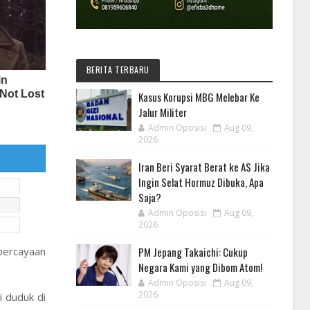
BERITA TERBARU
Kasus Korupsi MBG Melebar Ke
Jalur Militer
Admin Oposisi
Aug 09,
2026
Iran Beri Syarat Berat ke AS Jika
Ingin Selat Hormuz Dibuka, Apa
Saja?
Admin Oposisi
Aug 09,
2026
percayaan
PM Jepang Takaichi: Cukup
Negara Kami yang Dibom Atom!
Admin Oposisi
Aug 09,
2026
i duduk di