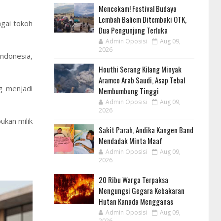
Mencekam! Festival Budaya
Lembah Baliem Ditembaki OTK,
gai tokoh
Dua Pengunjung Terluka
Admin Oposisi
Aug 09,
2026
Indonesia,
Houthi Serang Kilang Minyak
Aramco Arab Saudi, Asap Tebal
g menjadi
Membumbung Tinggi
Admin Oposisi
Aug 09,
2026
ukan milik
Sakit Parah, Andika Kangen Band
Mendadak Minta Maaf
Admin Oposisi
Aug 09,
2026
20 Ribu Warga Terpaksa
Mengungsi Gegara Kebakaran
Hutan Kanada Mengganas
Admin Oposisi
Aug 09,
2026