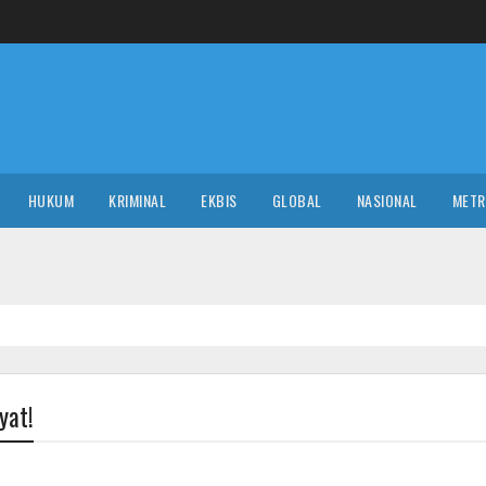
HUKUM
KRIMINAL
EKBIS
GLOBAL
NASIONAL
MET
yat!