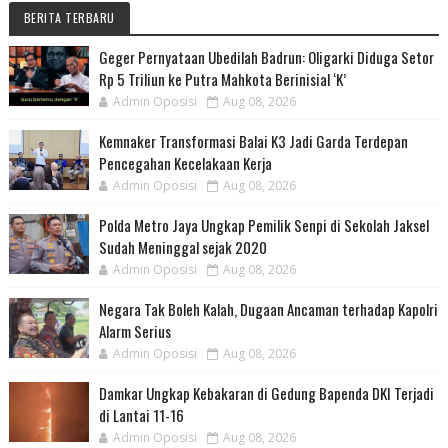
BERITA TERBARU
Geger Pernyataan Ubedilah Badrun: Oligarki Diduga Setor
Rp 5 Triliun ke Putra Mahkota Berinisial ‘K’
Admin Oposisi
Aug 08, 2026
Kemnaker Transformasi Balai K3 Jadi Garda Terdepan
Pencegahan Kecelakaan Kerja
Admin Oposisi
Aug 08, 2026
Polda Metro Jaya Ungkap Pemilik Senpi di Sekolah Jaksel
Sudah Meninggal sejak 2020
Admin Oposisi
Aug 08, 2026
Negara Tak Boleh Kalah, Dugaan Ancaman terhadap Kapolri
Alarm Serius
Admin Oposisi
Aug 08, 2026
Damkar Ungkap Kebakaran di Gedung Bapenda DKI Terjadi
di Lantai 11-16
Admin Oposisi
Aug 08, 2026