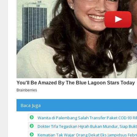
Baca Juga
Wanita di Palembang Salah Transfer Paket COD 93 Ribu
Dokter Tifa Tegaskan Hijrah Bukan Mundur, Siap Bukti
Kematian Tak Wajar Orang Dekat Eks Jampidsus Febri