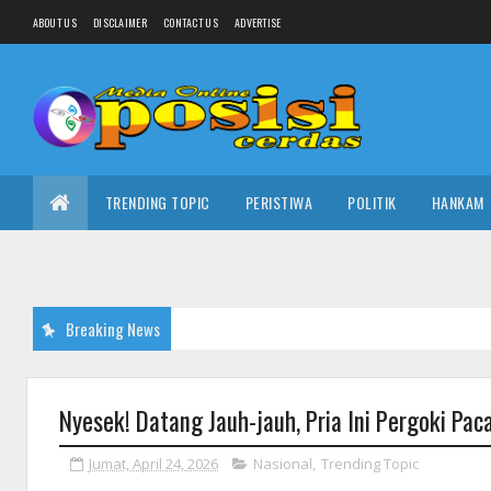
ABOUT US
DISCLAIMER
CONTACT US
ADVERTISE
TRENDING TOPIC
PERISTIWA
POLITIK
HANKAM
Breaking News
Nyesek! Datang Jauh-jauh, Pria Ini Pergoki Pac
Jumat, April 24, 2026
Nasional
,
Trending Topic