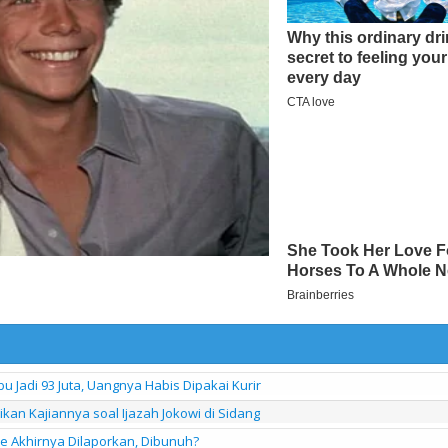
 Jadi 93 Juta, Uangnya Habis Dipakai Kurir
kan Kajiannya soal Ijazah Jokowi di Sidang
e Akhirnya Dilaporkan, Dibunuh?