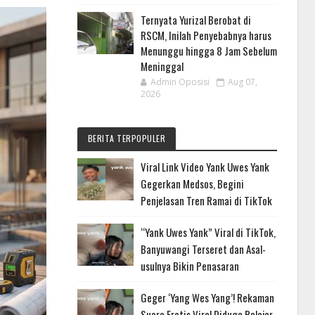
Ternyata Yurizal Berobat di
RSCM, Inilah Penyebabnya harus
Menunggu hingga 8 Jam Sebelum
Meninggal
Admin Oposisi
Aug 07,
2026
BERITA TERPOPULER
Viral Link Video Yank Uwes Yank
Gegerkan Medsos, Begini
Penjelasan Tren Ramai di TikTok
“Yank Uwes Yank” Viral di TikTok,
Banyuwangi Terseret dan Asal-
usulnya Bikin Penasaran
Geger ‘Yang Wes Yang’! Rekaman
Suara Erotis Viral Diduga Pelajar