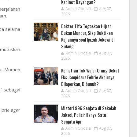
Kabinet Bayangan?
perjalanan
Admin Oposisi
Aug 07,
2026
lam.
Dokter Tifa Tegaskan Hijrah
ada selama
Bukan Mundur, Siap Buktikan
Kajiannya soal Ijazah Jokowi di
Sidang
memutuskan
Admin Oposisi
Aug 07,
2026
mar. Momen
Kematian Tak Wajar Orang Dekat
Eks Jampidsus Febrie Akhirnya
Dilaporkan, Dibunuh?
,” sebagai
Admin Oposisi
Aug 07,
2026
Misteri 996 Senjata di Sekolah
 pria agar
Jaksel, Polisi: Hanya Satu
Senjata Api
Admin Oposisi
Aug 07,
2026