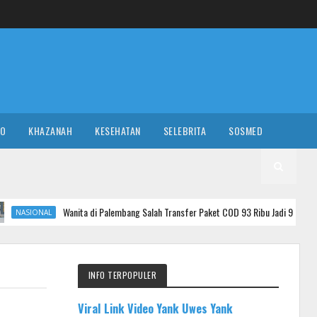
RO
KHAZANAH
KESEHATAN
SELEBRITA
SOSMED
nita di Palembang Salah Transfer Paket COD 93 Ribu Jadi 93 Juta, Uangnya Habis Dip
INFO TERPOPULER
Viral Link Video Yank Uwes Yank