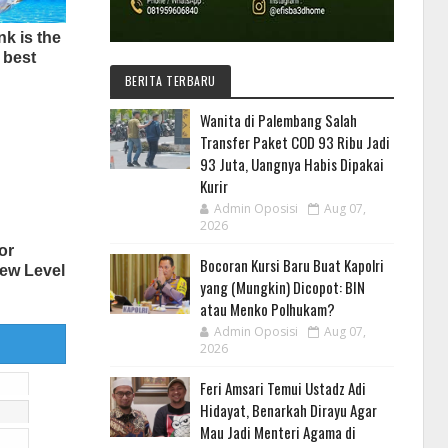
BERITA TERBARU
Wanita di Palembang Salah
Transfer Paket COD 93 Ribu Jadi
93 Juta, Uangnya Habis Dipakai
Kurir
Admin Oposisi
Aug 07,
2026
Bocoran Kursi Baru Buat Kapolri
yang (Mungkin) Dicopot: BIN
atau Menko Polhukam?
Admin Oposisi
Aug 07,
2026
Feri Amsari Temui Ustadz Adi
Hidayat, Benarkah Dirayu Agar
Mau Jadi Menteri Agama di