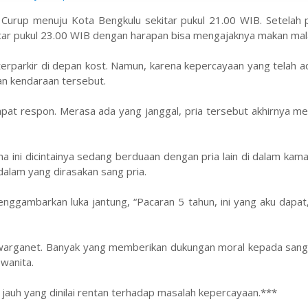
ari Curup menuju Kota Bengkulu sekitar pukul 21.00 WIB. Setelah 
sekitar pukul 23.00 WIB dengan harapan bisa mengajaknya makan ma
terparkir di depan kost. Namun, karena kepercayaan yang telah 
an kendaraan tersebut.
apat respon. Merasa ada yang janggal, pria tersebut akhirnya 
a ini dicintainya sedang berduaan dengan pria lain di dalam ka
lam yang dirasakan sang pria.
nggambarkan luka jantung, “Pacaran 5 tahun, ini yang aku dapat
i warganet. Banyak yang memberikan dukungan moral kepada sang
wanita.
jauh yang dinilai rentan terhadap masalah kepercayaan.***