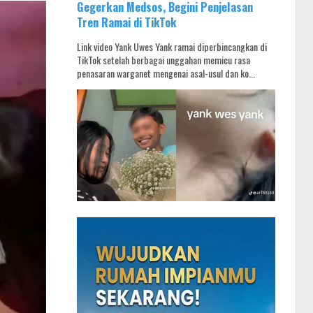
Gegerkan Medsos, Begini Penjelasan
Tren Ramai di TikTok
Link video Yank Uwes Yank ramai diperbincangkan di
TikTok setelah berbagai unggahan memicu rasa
penasaran warganet mengenai asal-usul dan ko...