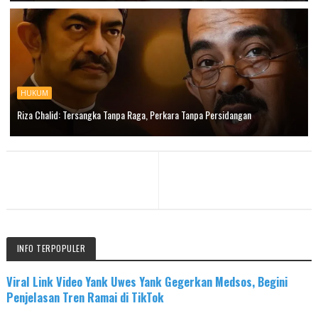
HUKUM
Riza Chalid: Tersangka Tanpa Raga, Perkara Tanpa Persidangan
INFO TERPOPULER
Viral Link Video Yank Uwes Yank Gegerkan Medsos, Begini
Penjelasan Tren Ramai di TikTok