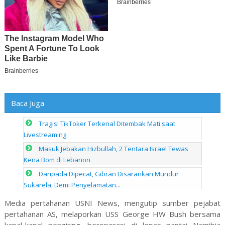
Baca Juga
Tragis! TikToker Terkenal Ditembak Mati saat
Livestreaming
Masuk Jebakan Hizbullah, 2 Tentara Israel Tewas
Kena Bom di Lebanon
Daripada Dipecat, Gibran Disarankan Mundur
Sukarela, Demi Penyelamatan...
Media pertahanan USNI News, mengutip sumber pejabat
pertahanan AS, melaporkan USS George HW Bush bersama
kapal-kapal pengiring, beroperasi di lepas pantai Namibia