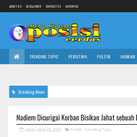
ABOUT US
DISCLAIMER
CONTACT US
ADVERTISE
TRENDING TOPIC
PERISTIWA
POLITIK
HANKAM
Breaking News
Nadiem Dicurigai Korban Bisikan Jahat sebua
Senin, April 20, 2026
Politik
,
Trending Topic