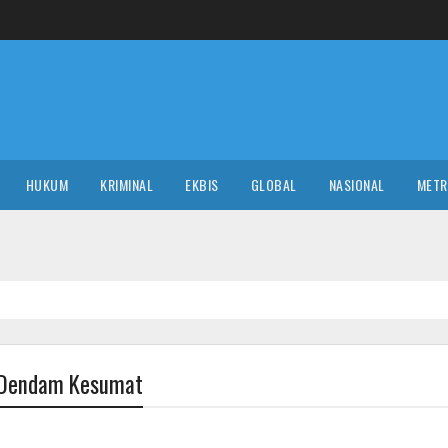
HUKUM
KRIMINAL
EKBIS
GLOBAL
NASIONAL
MET
h Dendam Kesumat