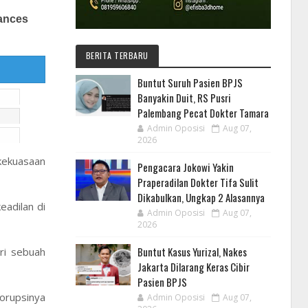
BERITA TERBARU
Buntut Suruh Pasien BPJS
Banyakin Duit, RS Pusri
Palembang Pecat Dokter Tamara
Admin Oposisi
Aug 07,
2026
kekuasaan
Pengacara Jokowi Yakin
Praperadilan Dokter Tifa Sulit
Dikabulkan, Ungkap 2 Alasannya
adilan di
Admin Oposisi
Aug 07,
2026
Buntut Kasus Yurizal, Nakes
ri sebuah
Jakarta Dilarang Keras Cibir
Pasien BPJS
korupsinya
Admin Oposisi
Aug 07,