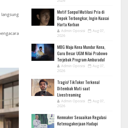
2026
Motif Saepul Mutilasi Pria di
u langsung
Depok Terbongkar, Ingin Kuasai
Harta Korban
Admin Oposisi
Aug 07,
pengacara
2026
MBG Maju Kena Mundur Kena,
Guru Besar UGM Nilai Prabowo
Terjebak Program Amburadul
Admin Oposisi
Aug 07,
2026
Tragis! TikToker Terkenal
Ditembak Mati saat
Livestreaming
Admin Oposisi
Aug 07,
2026
Kemnaker Sesuaikan Regulasi
Ketenagakerjaan Hadapi