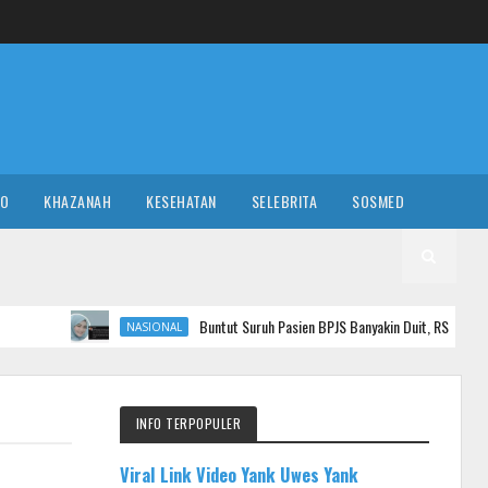
RO
KHAZANAH
KESEHATAN
SELEBRITA
SOSMED
Buntut Suruh Pasien BPJS Banyakin Duit, RS Pusri Palembang Pec
NASIONAL
INFO TERPOPULER
Viral Link Video Yank Uwes Yank