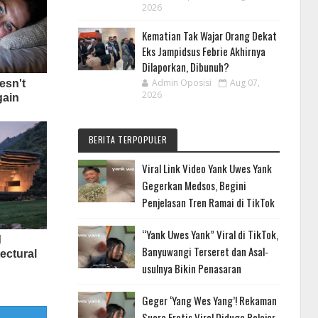
2026
Kematian Tak Wajar Orang Dekat
Eks Jampidsus Febrie Akhirnya
Dilaporkan, Dibunuh?
Admin Oposisi
Aug 07,
2026
BERITA TERPOPULER
Viral Link Video Yank Uwes Yank
Gegerkan Medsos, Begini
Penjelasan Tren Ramai di TikTok
“Yank Uwes Yank” Viral di TikTok,
Banyuwangi Terseret dan Asal-
usulnya Bikin Penasaran
Geger ‘Yang Wes Yang’! Rekaman
Suara Erotis Viral Diduga Pelajar