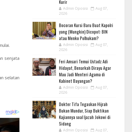
Kurir
Admin Oposisi
Aug 07,
2026
Bocoran Kursi Baru Buat Kapolri
yang (Mungkin) Dicopot: BIN
atau Menko Polhukam?
ulai.
Admin Oposisi
Aug 07,
2026
n senjata
Feri Amsari Temui Ustadz Adi
Hidayat, Benarkah Dirayu Agar
Mau Jadi Menteri Agama di
an selatan
Kabinet Bayangan?
Admin Oposisi
Aug 07,
2026
Dokter Tifa Tegaskan Hijrah
Bukan Mundur, Siap Buktikan
Kajiannya soal Ijazah Jokowi di
Sidang
Admin Oposisi
Aug 07,