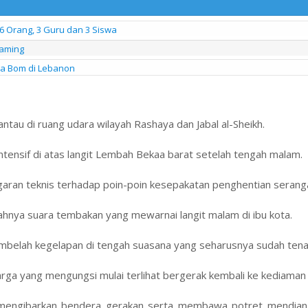
6 Orang, 3 Guru dan 3 Siswa
eaming
na Bom di Lebanon
ntau di ruang udara wilayah Rashaya dan Jabal al-Sheikh.
ntensif di atas langit Lembah Bekaa barat setelah tengah malam.
garan teknis terhadap poin-poin kesepakatan penghentian serang
ecahnya suara tembakan yang mewarnai langit malam di ibu kota.
mbelah kegelapan di tengah suasana yang seharusnya sudah tena
ga yang mengungsi mulai terlihat bergerak kembali ke kediaman
n mengibarkan bendera gerakan serta membawa potret mendia