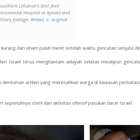
outhern Lebanon’s Bint Jbeil
 Governmental Hospital in Aynata and
litary footage.
#news
♬ original
kurang dari enam puluh menit setelah waktu gencatan senjata dim
leri Israel terus menghantam wilayah selatan meskipun gencata
gi dentuman artileri yang meresahkan warga di kawasan perbatas
sepenuhnya steril dari aktivitas ofensif pasukan darat Israel.