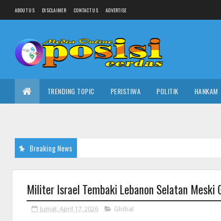
ABOUT US
DISCLAIMER
CONTACT US
ADVERTISE
TRENDING TOPIC
PERISTIWA
POLITIK
HANKAM
Breaking News
Militer Israel Tembaki Lebanon Selatan Meski
Jumat, April 17, 2026
Global