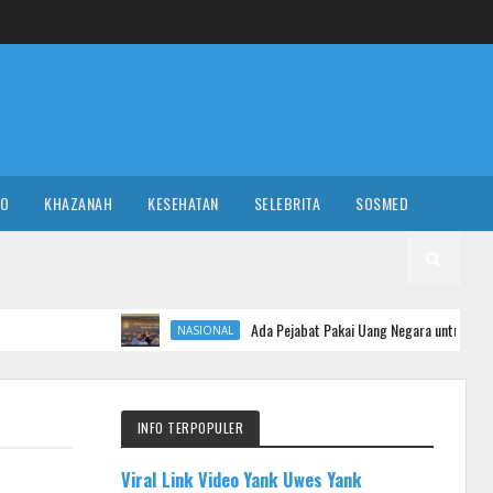
RO
KHAZANAH
KESEHATAN
SELEBRITA
SOSMED
Ada Pejabat Pakai Uang Negara untuk Sebar Hoaks, Polisi
NASIONAL
INFO TERPOPULER
Viral Link Video Yank Uwes Yank