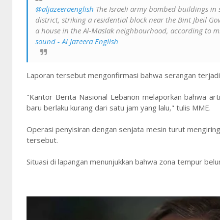
@aljazeeraenglish
The Israeli army bombed buildings in s
district, striking a residential block near the Bint Jbeil
a house in the Al-Maslak neighbourhood, according to mi
sound - Al Jazeera English
Laporan tersebut mengonfirmasi bahwa serangan terjadi 
"Kantor Berita Nasional Lebanon melaporkan bahwa arti
baru berlaku kurang dari satu jam yang lalu," tulis MME.
Operasi penyisiran dengan senjata mesin turut mengirin
tersebut.
Situasi di lapangan menunjukkan bahwa zona tempur belum 