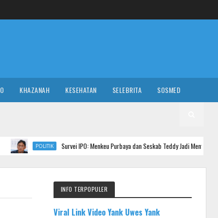
RO
KHAZANAH
KESEHATAN
SELEBRITA
SOSMED
Survei IPO: Menkeu Purbaya dan Seskab Teddy Jadi Menteri Berkinerja Terbaik d
TIK
INFO TERPOPULER
Viral Link Video Yank Uwes Yank