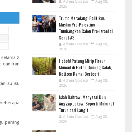
Admin Oposisi
Aug 08,
2026
Trump Meradang, Politikus
Muslim Pro-Palestina
Tumbangkan Calon Pro-Israel di
Senat AS
Admin Oposisi
Aug 08,
2026
 selama 2
Heboh! Patung Mirip Firaun
 dan Iran
Muncul di Hutan Gunung Salak,
Netizen Ramai Berteori
Admin Oposisi
Aug 08,
n isu-isu
2026
Islah Bahrawi Menyesal Dulu
 beberapa
Anggap Jokowi Seperti Malaikat
Turun dari Langit
Admin Oposisi
Aug 08,
ggu perang
2026