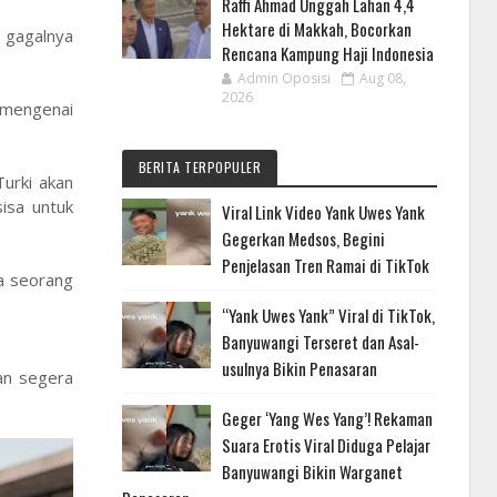
Raffi Ahmad Unggah Lahan 4,4
Hektare di Makkah, Bocorkan
 gagalnya
Rencana Kampung Haji Indonesia
Admin Oposisi
Aug 08,
2026
a mengenai
BERITA TERPOPULER
Turki akan
isa untuk
Viral Link Video Yank Uwes Yank
Gegerkan Medsos, Begini
Penjelasan Tren Ramai di TikTok
ta seorang
“Yank Uwes Yank” Viral di TikTok,
Banyuwangi Terseret dan Asal-
usulnya Bikin Penasaran
an segera
Geger ‘Yang Wes Yang’! Rekaman
Suara Erotis Viral Diduga Pelajar
Banyuwangi Bikin Warganet