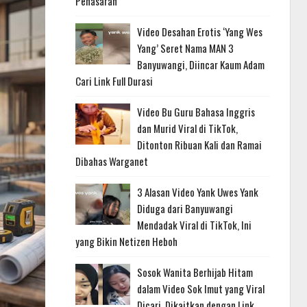
Penasaran
Video Desahan Erotis ‘Yang Wes
Yang’ Seret Nama MAN 3
Banyuwangi, Diincar Kaum Adam
Cari Link Full Durasi
Video Bu Guru Bahasa Inggris
dan Murid Viral di TikTok,
Ditonton Ribuan Kali dan Ramai
Dibahas Warganet
3 Alasan Video Yank Uwes Yank
Diduga dari Banyuwangi
Mendadak Viral di TikTok, Ini
yang Bikin Netizen Heboh
Sosok Wanita Berhijab Hitam
dalam Video Sok Imut yang Viral
Dicari, Dikaitkan dengan Link