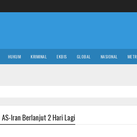
HUKUM
KRIMINAL
EKBIS
GLOBAL
NASIONAL
MET
POLI
S-Iran Berlanjut 2 Hari Lagi