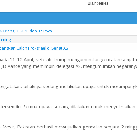
6 Orang, 3 Guru dan 3 Siswa
eaming
angkan Calon Pro-Israel di Senat AS
 pada 11-12 April, setelah Trump mengumumkan gencatan senjata
en JD Vance yang memimpin delegasi AS, mengumumkan negaranya
engatakan, pihaknya sedang melakukan upaya untuk merampungka
ersendiri. Semua upaya sedang dilakukan untuk menyelesaikan
an Mesir, Pakistan berhasil mewujudkan gencatan senjata 2 min