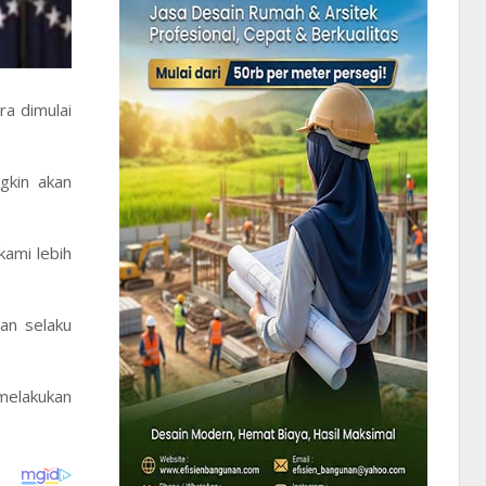
a dimulai
gkin akan
kami lebih
an selaku
melakukan