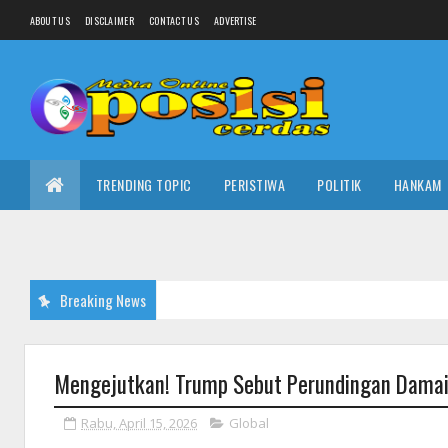
ABOUT US
DISCLAIMER
CONTACT US
ADVERTISE
TRENDING TOPIC
PERISTIWA
POLITIK
HANKAM
Breaking News
Mengejutkan! Trump Sebut Perundingan Damai A
Rabu, April 15, 2026
Global