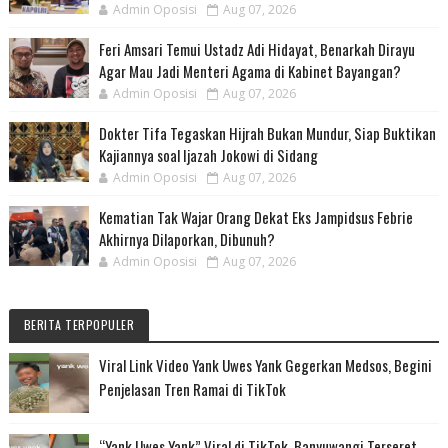
Admin Oposisi
Aug 07, 2026
Feri Amsari Temui Ustadz Adi Hidayat, Benarkah Dirayu
Agar Mau Jadi Menteri Agama di Kabinet Bayangan?
Admin Oposisi
Aug 07, 2026
Dokter Tifa Tegaskan Hijrah Bukan Mundur, Siap Buktikan
Kajiannya soal Ijazah Jokowi di Sidang
Admin Oposisi
Aug 07, 2026
Kematian Tak Wajar Orang Dekat Eks Jampidsus Febrie
Akhirnya Dilaporkan, Dibunuh?
Admin Oposisi
Aug 07, 2026
BERITA TERPOPULER
Viral Link Video Yank Uwes Yank Gegerkan Medsos, Begini
Penjelasan Tren Ramai di TikTok
“Yank Uwes Yank” Viral di TikTok, Banyuwangi Terseret