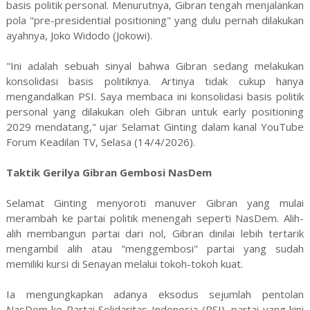
basis politik personal. Menurutnya, Gibran tengah menjalankan
pola "pre-presidential positioning" yang dulu pernah dilakukan
ayahnya, Joko Widodo (Jokowi).
"Ini adalah sebuah sinyal bahwa Gibran sedang melakukan
konsolidasi basis politiknya. Artinya tidak cukup hanya
mengandalkan PSI. Saya membaca ini konsolidasi basis politik
personal yang dilakukan oleh Gibran untuk early positioning
2029 mendatang," ujar Selamat Ginting dalam kanal YouTube
Forum Keadilan TV, Selasa (14/4/2026).
Taktik Gerilya Gibran Gembosi NasDem
Selamat Ginting menyoroti manuver Gibran yang mulai
merambah ke partai politik menengah seperti NasDem. Alih-
alih membangun partai dari nol, Gibran dinilai lebih tertarik
mengambil alih atau "menggembosi" partai yang sudah
memiliki kursi di Senayan melalui tokoh-tokoh kuat.
Ia mengungkapkan adanya eksodus sejumlah pentolan
NasDem ke Partai Solidaritas Indonesia (PSI), partai yang kini