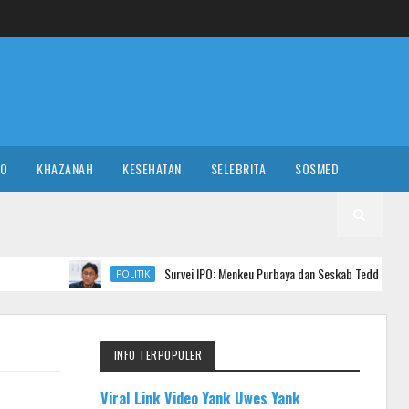
RO
KHAZANAH
KESEHATAN
SELEBRITA
SOSMED
Survei IPO: Menkeu Purbaya dan Seskab Teddy Jadi Menteri Berkinerj
POLITIK
INFO TERPOPULER
Viral Link Video Yank Uwes Yank