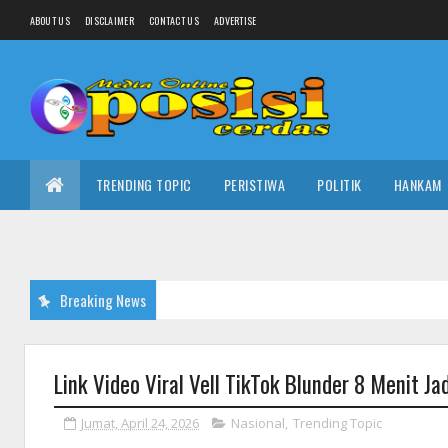
ABOUT US
DISCLAIMER
CONTACT US
ADVERTISE
TRENDING TOPIC
PERISTIWA
POLITIK
HANKAM
Breaking News
Link Video Viral Vell TikTok Blunder 8 Menit J
Jumat, April 24, 2026
Nasional
,
Trending Topic