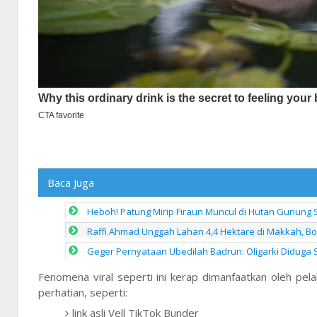
Baca Juga
Heboh! Patung Mirip Firaun Muncul di Hutan Gunung S
Raffi Ahmad Unggah Lahan 4,4 Hektare di Makkah, B
Geger Pernyataan Ubedilah Badrun: Oligarki Diduga Set
Fenomena viral seperti ini kerap dimanfaatkan oleh pel
perhatian, seperti:
link asli Vell TikTok Bunder