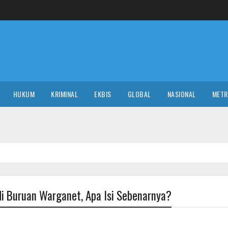
HUKUM
KRIMINAL
EKBIS
GLOBAL
NASIONAL
MET
adi Buruan Warganet, Apa Isi Sebenarnya?