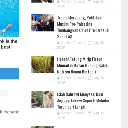
Admin Oposisi
Aug 08,
2026
Trump Meradang, Politikus
Muslim Pro-Palestina
Tumbangkan Calon Pro-Israel di
Senat AS
Admin Oposisi
Aug 08,
2026
Heboh! Patung Mirip Firaun
Muncul di Hutan Gunung Salak,
Netizen Ramai Berteori
Admin Oposisi
Aug 08,
2026
Islah Bahrawi Menyesal Dulu
Anggap Jokowi Seperti Malaikat
Turun dari Langit
uk menarik
Admin Oposisi
Aug 08,
2026