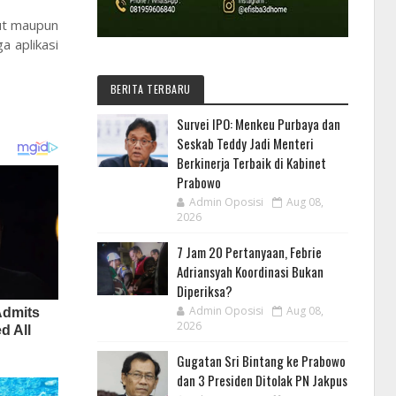
but maupun
a aplikasi
BERITA TERBARU
Survei IPO: Menkeu Purbaya dan
Seskab Teddy Jadi Menteri
Berkinerja Terbaik di Kabinet
Prabowo
Admin Oposisi
Aug 08,
2026
7 Jam 20 Pertanyaan, Febrie
Adriansyah Koordinasi Bukan
Diperiksa?
Admin Oposisi
Aug 08,
2026
Gugatan Sri Bintang ke Prabowo
dan 3 Presiden Ditolak PN Jakpus