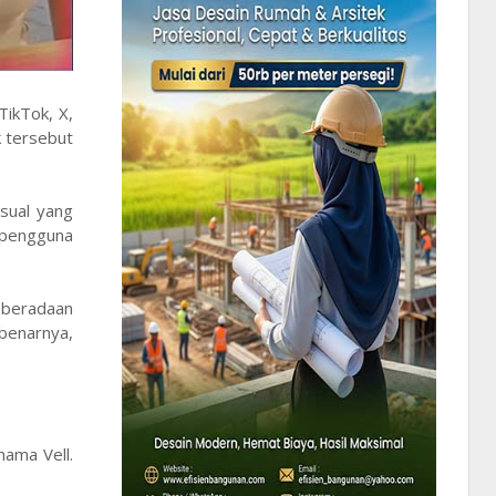
TikTok, X,
k tersebut
sual yang
n pengguna
keberadaan
ebenarnya,
ama Vell.