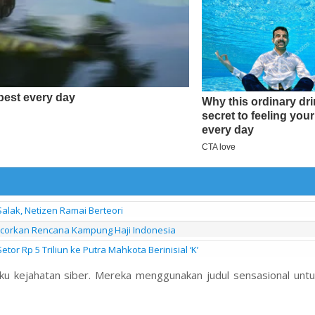
alak, Netizen Ramai Berteori
ocorkan Rencana Kampung Haji Indonesia
or Rp 5 Triliun ke Putra Mahkota Berinisial ‘K’
aku kejahatan siber. Mereka menggunakan judul sensasional unt