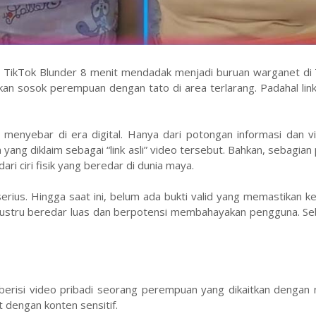
ll TikTok Blunder 8 menit mendadak menjadi buruan warganet di 
kan sosok perempuan dengan tato di area terlarang. Padahal lin
menyebar di era digital. Hanya dari potongan informasi dan vi
 yang diklaim sebagai “link asli” video tersebut. Bahkan, sebagia
i ciri fisik yang beredar di dunia maya.
 serius. Hingga saat ini, belum ada bukti valid yang memastikan 
n justru beredar luas dan berpotensi membahayakan pengguna. S
erisi video pribadi seorang perempuan yang dikaitkan dengan n
 dengan konten sensitif.