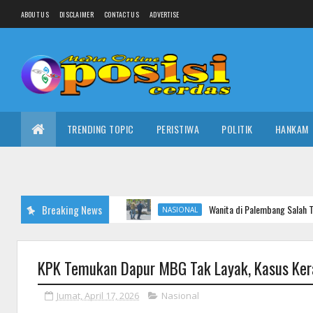
ABOUT US
DISCLAIMER
CONTACT US
ADVERTISE
TRENDING TOPIC
PERISTIWA
POLITIK
HANKAM
Breaking News
Wanita di Palembang Salah Transfer Paket COD
NASIONAL
KPK Temukan Dapur MBG Tak Layak, Kasus Kera
Jumat, April 17, 2026
Nasional