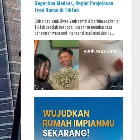
Gegerkan Medsos, Begini Penjelasan
Tren Ramai di TikTok
Link video Yank Uwes Yank ramai diperbincangkan di
TikTok setelah berbagai unggahan memicu rasa
penasaran warganet mengenai asal-usul dan ko...