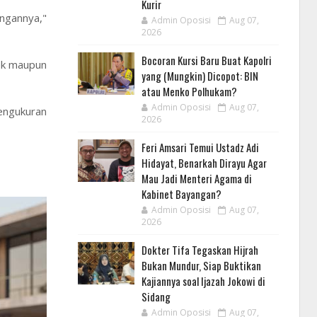
Kurir
ngannya,"
Admin Oposisi
Aug 07,
2026
Bocoran Kursi Baru Buat Kapolri
dek maupun
yang (Mungkin) Dicopot: BIN
atau Menko Polhukam?
Admin Oposisi
Aug 07,
pengukuran
2026
Feri Amsari Temui Ustadz Adi
Hidayat, Benarkah Dirayu Agar
Mau Jadi Menteri Agama di
Kabinet Bayangan?
Admin Oposisi
Aug 07,
2026
Dokter Tifa Tegaskan Hijrah
Bukan Mundur, Siap Buktikan
Kajiannya soal Ijazah Jokowi di
Sidang
Admin Oposisi
Aug 07,