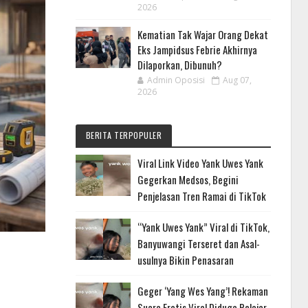
2026
Kematian Tak Wajar Orang Dekat
Eks Jampidsus Febrie Akhirnya
Dilaporkan, Dibunuh?
Admin Oposisi
Aug 07,
2026
BERITA TERPOPULER
Viral Link Video Yank Uwes Yank
Gegerkan Medsos, Begini
Penjelasan Tren Ramai di TikTok
“Yank Uwes Yank” Viral di TikTok,
Banyuwangi Terseret dan Asal-
usulnya Bikin Penasaran
Geger ‘Yang Wes Yang’! Rekaman
Suara Erotis Viral Diduga Pelajar