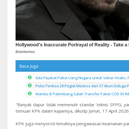
Baca Juga
Ada Pejabat Pakai Uang Negara untuk Sebar Hoaks, P
Polisi Periksa 28 Pegiat Medsos dari 37 Akun Diduga
Wanita di Palembang Salah Transfer Paket COD 93 Ribu
"Banyak dapur tidak memenuhi standar teknis SPPG, ya
temuan KPK dalam kajiannya, dikutip Jumat, 17 April 2026
KPK juga menyoroti lemahnya pengawasan keamanan pan