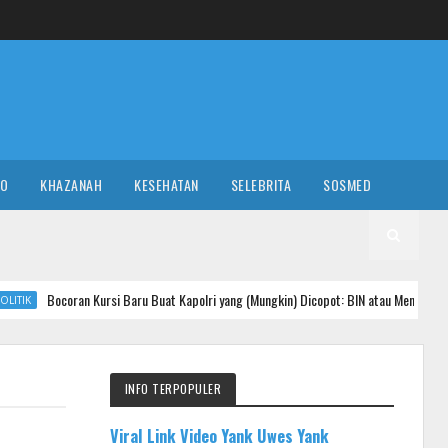
RO
KHAZANAH
KESEHATAN
SELEBRITA
SOSMED
 Kursi Baru Buat Kapolri yang (Mungkin) Dicopot: BIN atau Menko Polhukam?
INFO TERPOPULER
Viral Link Video Yank Uwes Yank