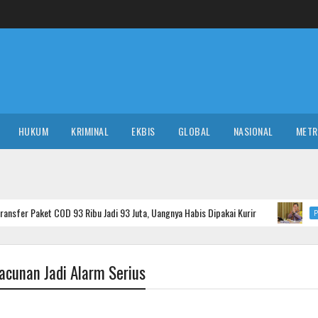
HUKUM
KRIMINAL
EKBIS
GLOBAL
NASIONAL
MET
 93 Ribu Jadi 93 Juta, Uangnya Habis Dipakai Kurir
Bocoran
POLITIK
cunan Jadi Alarm Serius