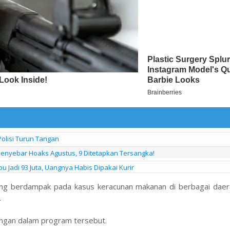
olisi Turun Tangan
 Penyebar Hoaks Agustus, 9 Ditetapkan Tersangka!
 Jadi 93 Juta, Uangnya Habis Dipakai Kurir
ng berdampak pada kasus keracunan makanan di berbagai daera
.
gan dalam program tersebut.