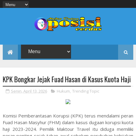
KPK Bongkar Jejak Fuad Hasan di Kasus Kuota Haji
Senin, April 13, 2026
Hukum
,
Trending Topic
Komisi Pemberantasan Korupsi (KPK) terus mendalami peran
Fuad Hasan Masyhur (FHM) dalam kasus dugaan korupsi kuota
haji 2023-2024. Pemilik Maktour Travel itu diduga memiliki
peran penting sejak tahap awal sebelum perubahan kebijakan