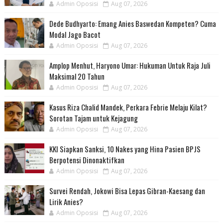
Admin Oposisi
Aug 07, 2026
Dede Budhyarto: Emang Anies Baswedan Kompeten? Cuma
Modal Jago Bacot
Admin Oposisi
Aug 07, 2026
Amplop Menhut, Haryono Umar: Hukuman Untuk Raja Juli
Maksimal 20 Tahun
Admin Oposisi
Aug 07, 2026
Kasus Riza Chalid Mandek, Perkara Febrie Melaju Kilat?
Sorotan Tajam untuk Kejagung
Admin Oposisi
Aug 07, 2026
KKI Siapkan Sanksi, 10 Nakes yang Hina Pasien BPJS
Berpotensi Dinonaktifkan
Admin Oposisi
Aug 07, 2026
Survei Rendah, Jokowi Bisa Lepas Gibran-Kaesang dan
Lirik Anies?
Admin Oposisi
Aug 07, 2026