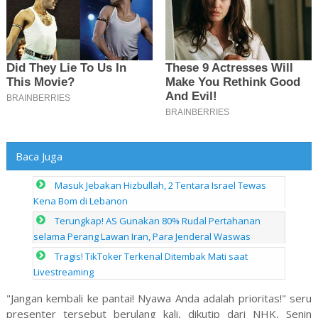
Baca Juga
Masuk Jebakan Hizbullah, 2 Tentara Israel Tewas
Kena Bom di Lebanon
Terungkap! AS Gunakan 80% Rudal Pertahanan
selama Perang Lawan Iran, Para Jenderal Waswas
Tragis! TikToker Terkenal Ditembak Mati saat
Livestreaming
"Jangan kembali ke pantai! Nyawa Anda adalah prioritas!" seru
presenter tersebut berulang kali, dikutip dari NHK, Senin