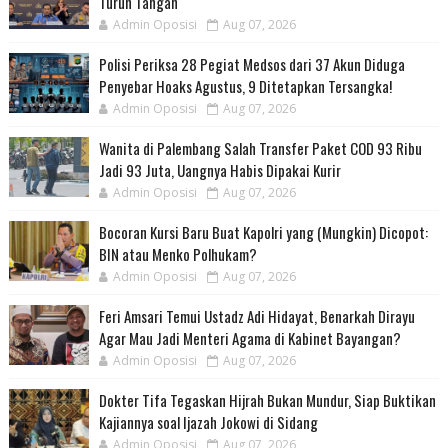
Turun Tangan
Admin Oposisi
Aug 07, 2026
Polisi Periksa 28 Pegiat Medsos dari 37 Akun Diduga
Penyebar Hoaks Agustus, 9 Ditetapkan Tersangka!
Admin Oposisi
Aug 07, 2026
Wanita di Palembang Salah Transfer Paket COD 93 Ribu
Jadi 93 Juta, Uangnya Habis Dipakai Kurir
Admin Oposisi
Aug 07, 2026
Bocoran Kursi Baru Buat Kapolri yang (Mungkin) Dicopot:
BIN atau Menko Polhukam?
Admin Oposisi
Aug 07, 2026
Feri Amsari Temui Ustadz Adi Hidayat, Benarkah Dirayu
Agar Mau Jadi Menteri Agama di Kabinet Bayangan?
Admin Oposisi
Aug 07, 2026
Dokter Tifa Tegaskan Hijrah Bukan Mundur, Siap Buktikan
Kajiannya soal Ijazah Jokowi di Sidang
Admin Oposisi
Aug 07, 2026