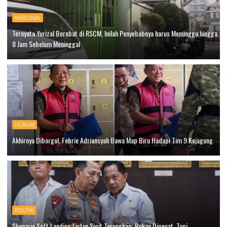
NASIONAL
Ternyata Yurizal Berobat di RSCM, Inilah Penyebabnya harus Menunggu hingga
8 Jam Sebelum Meninggal
HUKUM
Akhirnya Diborgol, Febrie Adriansyah Bawa Map Biru Hadapi Tim 9 Kejagung
POLITIK
Skenario Soft Landing Listyo Sigit Terungkap: Bukan Dipecat, Tapi