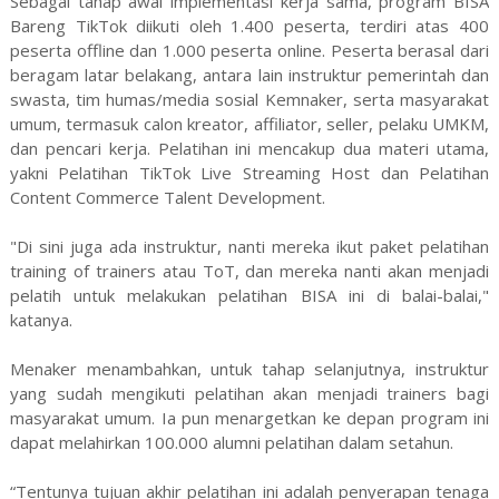
Sebagai tahap awal implementasi kerja sama, program BISA
Bareng TikTok diikuti oleh 1.400 peserta, terdiri atas 400
peserta offline dan 1.000 peserta online. Peserta berasal dari
beragam latar belakang, antara lain instruktur pemerintah dan
swasta, tim humas/media sosial Kemnaker, serta masyarakat
umum, termasuk calon kreator, affiliator, seller, pelaku UMKM,
dan pencari kerja. Pelatihan ini mencakup dua materi utama,
yakni Pelatihan TikTok Live Streaming Host dan Pelatihan
Content Commerce Talent Development.
"Di sini juga ada instruktur, nanti mereka ikut paket pelatihan
training of trainers atau ToT, dan mereka nanti akan menjadi
pelatih untuk melakukan pelatihan BISA ini di balai-balai,"
katanya.
Menaker menambahkan, untuk tahap selanjutnya, instruktur
yang sudah mengikuti pelatihan akan menjadi trainers bagi
masyarakat umum. Ia pun menargetkan ke depan program ini
dapat melahirkan 100.000 alumni pelatihan dalam setahun.
“Tentunya tujuan akhir pelatihan ini adalah penyerapan tenaga