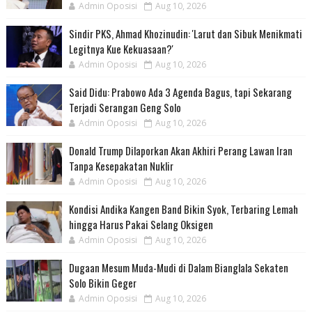
Admin Oposisi
Aug 10, 2026
Sindir PKS, Ahmad Khozinudin: 'Larut dan Sibuk Menikmati
Legitnya Kue Kekuasaan?'
Admin Oposisi
Aug 10, 2026
Said Didu: Prabowo Ada 3 Agenda Bagus, tapi Sekarang
Terjadi Serangan Geng Solo
Admin Oposisi
Aug 10, 2026
Donald Trump Dilaporkan Akan Akhiri Perang Lawan Iran
Tanpa Kesepakatan Nuklir
Admin Oposisi
Aug 10, 2026
Kondisi Andika Kangen Band Bikin Syok, Terbaring Lemah
hingga Harus Pakai Selang Oksigen
Admin Oposisi
Aug 10, 2026
Dugaan Mesum Muda-Mudi di Dalam Bianglala Sekaten
Solo Bikin Geger
Admin Oposisi
Aug 10, 2026