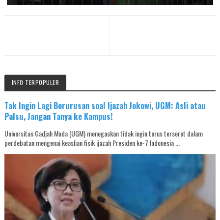
INFO TERPOPULER
Tak Ingin Lagi Berurusan soal Ijazah Jokowi, UGM: Asli atau
Palsu, Jangan Tanya ke Kampus!
Universitas Gadjah Mada (UGM) menegaskan tidak ingin terus terseret dalam
perdebatan mengenai keaslian fisik ijazah Presiden ke-7 Indonesia ...