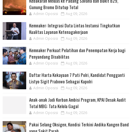
Kebakaran Meluas ke Padang Savana dan Bukit B29,
Gunung Bromo Ditutup Total
Admin Oposisi
Aug 09, 2026
Kemnaker: Integrasi Data Lintas Instansi Tingkatkan
Kualitas Layanan Ketenagakerjaan
Admin Oposisi
Aug 09, 2026
Kemnaker Perkuat Pelatihan dan Penempatan Kerja bagi
Penyandang Disabilitas
Admin Oposisi
Aug 09, 2026
Daftar Harta Kekayaan 7 Pati Polri, Kandidat Pengganti
Listyo Sigit Prabowo Sebagai Kapolri
Admin Oposisi
Aug 09, 2026
Anak-anak Jadi Korban Ambisi Program, KPAI Desak Audit
Total MBG: Tata Kelola Gagal
Admin Oposisi
Aug 09, 2026
Pakai Selang Oksigen, Kondisi Terkini Andika Kangen Band
yang Sakit Parah